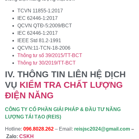
TCVN 11855-1:2017
IEC 62446-1:2017
QCVN QTĐ-5:2009/BCT
IEC 62446-1:2017
IEEE Std 81.2-1991
QCVN:11-TCN-18-2006
Thông tư số 39/2015/TT-BCT
Thông tư 30/2019/TT-BCT
IV. THÔNG TIN LIÊN HỆ DỊCH
VỤ
KIỂM TRA CHẤT LƯỢNG
ĐIỆN NĂNG
CÔNG TY CỔ PHẦN GIẢI PHÁP & ĐẦU TƯ NĂNG
LƯỢNG TÁI TẠO (REIS)
Hotline:
096.8028.262
– Email:
reisjsc2024@gmail.com
–
Zalo:
CSKH