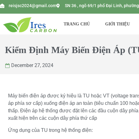
reisjsc2024@gmail.com
SN 36 , ngõ 69/1 phố Đại Linh, phườ
TRANG CHỦ
GIỚI THIỆU
Kiểm Định Máy Biến Điện Áp (T
December 27, 2024
Máy biến điện áp được ký hiệu là TU hoặc VT (voltage transf
áp phía sơ cấp) xuống điện áp an toàn (tiêu chuẩn 100 hoặ
thấp. Điện áp hệ thống được đặt lên các đầu cuộn dây phía
xuất hiện trên các cuộn dây phía thứ cấp
Ứng dụng của TU trong hệ thống điện: