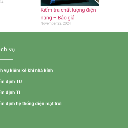
24
Kiểm tra chất lượng điện
năng – Báo giá
November 22, 2024
ch vụ
ch vụ kiểm kê khí nhà kính
ểm định TU
ểm định TI
ểm định hệ thống điện mặt trời