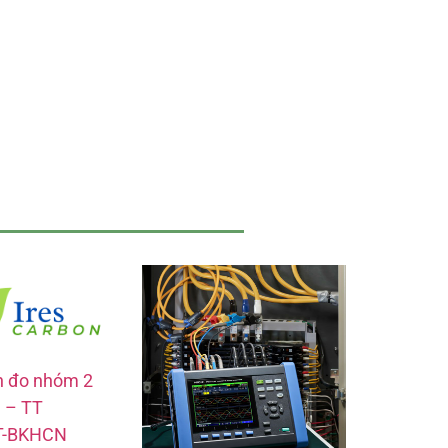
n đo nhóm 2
 – TT
T-BKHCN