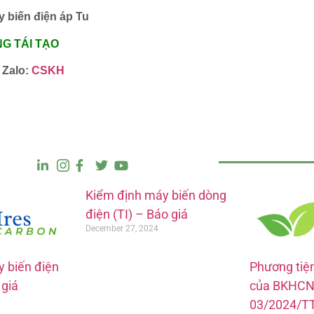
y biến điện áp Tu
G TÁI TẠO
 Zalo:
CSKH
Kiểm định máy biến dòng
điện (TI) – Báo giá
December 27, 2024
 biến điện
Phương tiệ
 giá
của BKHCN
03/2024/T