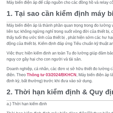
Máy biến điện áp để cấp nguồn cho các đồng hồ và relay c
1. Tại sao cần kiểm định máy b
Máy biến điện áp là thành phần quan trọng trong đo lường v
liên tục không ngừng nghỉ trong suốt vòng đời của thiết bị, c
thấy tuổi thọ ước tính của thiết bị , phát hiện sớm các hư hạ
động của thiết bị. Kiểm định đáp ứng Tiêu chuẩn kỹ thuật an
Việc thực hiện kiểm định an toàn Tu đo lường giúp đảm bảo 
nguy cơ gây hại cho con người và tài sản.
Doanh nghiệp, cá nhân, các đơn vị sở hữu thiết đo lường 
điện. Theo
Thông tư 03/2024/BKHCN
, Máy biến điện áp l
định kỳ, bất thường) trước khi đưa vào sử dụng.
2. Thời hạn kiểm định & Quy đị
a.) Thời hạn kiểm định