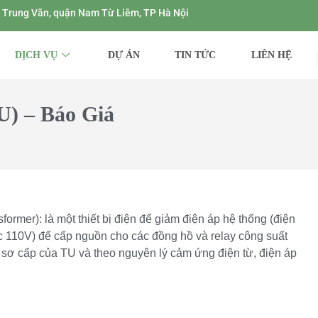
ng Trung Văn, quận Nam Từ Liêm, TP Hà Nội
DỊCH VỤ
DỰ ÁN
TIN TỨC
LIÊN HỆ
U) – Báo Giá
ormer): là một thiết bị điện để giảm điện áp hệ thống (điện
c 110V) để cấp nguồn cho các đồng hồ và relay công suất
 sơ cấp của TU và theo nguyên lý cảm ứng điện từ, điện áp