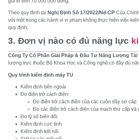
giá trị trên 70.000.000 đồng.
Theo quy định tại
Nghị Định Số 17/2022/Nđ-CP
Của Chính 
với một trong các hành vi vi phạm không thực hiện việc kiểm 
quy định;
3. Đơn vị nào có đủ năng lực
k
Công Ty Cổ Phần Giải Pháp & Đầu Tư Năng Lượng Tái 
lượng trực thuộc Bộ Khoa Học và Công nghệ có đầy đủ nă
Quy trình kiểm định máy TU
Kiểm định bên ngoài
Đo điện trở cách điện:
Đo điện trở cách điện của các cuộn dây sơ cấp
Đo các điện trở cách điện của mạch thứ cấp và
Đo tỷ số biến đổi
Kiểm định cực tính
Kiểm định kết nối
Siết lại các mối nối