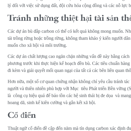
lý đối với việc sử dụng đất, đội cứu hỏa cộng đồng và các nỗ lực 
Tránh những thiệt hại tài sản th
Các dự án bù đắp carbon có thể có kết quả không mong muốn. Nhữ
tái trồng rừng hoặc trồng rừng, không tham khảo ý kiến ​​người dân
muốn cho xã hội và môi trường.
Các dự án chất lượng cao ngăn chặn những vấn đề này bằng cách 
phương trước khi thực hiện kế hoạch đền bù. Các tiêu chuẩn hàng đ
đi kèm và giải quyết mối quan ngại của tất cả các bên liên quan t
Hơn nữa, một số cơ quan chứng nhận không chỉ yêu cầu tránh tác 
người và thiên nhiên phù hợp với Mục
tiêu Phát triển Bền vững 
là
công cụ hiệu quả để bảo tồn các hệ sinh thái bị đe dọa
và mang l
hoang dã, sinh kế kiên cường và gắn kết xã hội.
Cổ điển
Thuật ngữ cổ điển đề cập đến năm mà tín dụng carbon xác định đượ