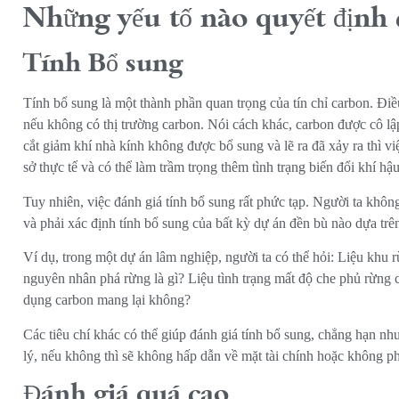
Những yếu tố nào quyết định c
Tính Bổ sung
Tính bổ sung là một thành phần quan trọng của tín chỉ carbon. Điều
nếu không có thị trường carbon. Nói cách khác, carbon được cô lập 
cắt giảm khí nhà kính không được bổ sung và lẽ ra đã xảy ra thì vi
sở thực tế và có thể làm trầm trọng thêm tình trạng biến đổi khí hậu
Tuy nhiên, việc đánh giá tính bổ sung rất phức tạp. Người ta khôn
và phải xác định tính bổ sung của bất kỳ dự án đền bù nào dựa t
Ví dụ, trong một dự án lâm nghiệp, người ta có thể hỏi: Liệu khu 
nguyên nhân phá rừng là gì? Liệu tình trạng mất độ che phủ rừng 
dụng carbon mang lại không?
Các tiêu chí khác có thể giúp đánh giá tính bổ sung, chẳng hạn 
lý, nếu không thì sẽ không hấp dẫn về mặt tài chính hoặc không ph
Đánh giá quá cao