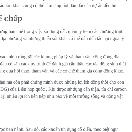
bảo tồn khác cũng có thể làm tăng tính lâu dài của dự án đền bù.
ế chấp
ng hạn chế trong việc sử dụng đất, quản lý kém các chương trình
 địa phương và những thiếu sót khác có thể dẫn đến tác hại ngoài ý
xác minh rộng rãi các khung pháp lý và tham vấn cộng đồng địa
ầu có sẵn các quy trình để đánh giá cẩn thận các tác động sinh thái
hông qua hội thảo, tham vấn và các cơ chế tham gia cộng đồng khác.
hại mà còn phải chứng minh được những lợi ích đồng thời cho con
(SDG) của Liên hợp quốc
. Khi được sử dụng cẩn thận, tín chỉ carbon
ại nhiều lợi ích liên tiếp như bảo vệ môi trường sống và động vật
c ban hành. Sau đó, các khoản tín dụng cổ điển, theo biệt ngữ