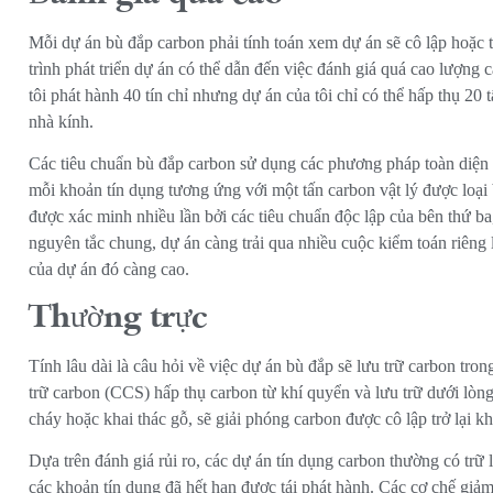
Mỗi dự án bù đắp carbon phải tính toán xem dự án sẽ cô lập hoặc t
trình phát triển dự án có thể dẫn đến việc đánh giá quá cao lượng 
tôi phát hành 40 tín chỉ nhưng dự án của tôi chỉ có thể hấp thụ 20
nhà kính.
Các tiêu chuẩn bù đắp carbon sử dụng các phương pháp toàn diện 
mỗi khoản tín dụng tương ứng với một tấn carbon vật lý được loại 
được xác minh nhiều lần bởi các tiêu chuẩn độc lập của bên thứ b
nguyên tắc chung, dự án càng trải qua nhiều cuộc kiểm toán riêng 
của dự án đó càng cao.
Thường trực
Tính lâu dài là câu hỏi về việc dự án bù đắp sẽ lưu trữ carbon tro
trữ carbon (CCS) hấp thụ carbon từ khí quyển và lưu trữ dưới lòng 
cháy hoặc khai thác gỗ, sẽ giải phóng carbon được cô lập trở lại 
Dựa trên đánh giá rủi ro, các dự án tín dụng carbon thường có tr
các khoản tín dụng đã hết hạn được tái phát hành. Các cơ chế giả