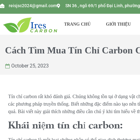
reisjsc2024@gmail.com
SN 36 , ngõ 69/1 phố Đại Linh, phườ
TRANG CHỦ
GIỚI THIỆU
Cách Tìm Mua Tín Chỉ Carbon 
October 25, 2023
Tín chỉ carbon rất khó đánh giá. Chúng không tồn tại ở dạng vật 
các phương pháp truyền thống. Biết những đặc điểm nào tạo nên tín
quả. Bài viết này giải thích những điều cần chú ý khi tìm hiểu về t
Khái niệm tín chỉ carbon:
Tín chỉ carbon là một loại chứng nhận có thể giao dịch thương mạ