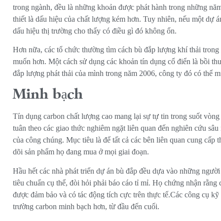
trong ngành, đều là những khoản được phát hành trong những năm t
thiết là dấu hiệu của chất lượng kém hơn. Tuy nhiên, nếu một dự á
dấu hiệu thị trường cho thấy có điều gì đó không ổn.
Hơn nữa, các tổ chức thường tìm cách bù đắp lượng khí thải trong
muốn hơn. Một cách sử dụng các khoản tín dụng cổ điển là bồi thư
đắp lượng phát thải của mình trong năm 2006, công ty đó có thể m
Minh bạch
Tín dụng carbon chất lượng cao mang lại sự tự tin trong suốt vòng
tuân theo các giao thức nghiêm ngặt liên quan đến nghiên cứu sâu r
của công chúng. Mục tiêu là để tất cả các bên liên quan cung cấp
dõi sản phẩm họ đang mua ở mọi giai đoạn.
Hầu hết các nhà phát triển dự án bù đắp đều dựa vào những người 
tiêu chuẩn cụ thể, đòi hỏi phải báo cáo tỉ mỉ. Họ chứng nhận rằn
được đảm bảo và có tác động tích cực trên thực tế.Các công cụ kỹ 
trường carbon minh bạch hơn, từ đầu đến cuối.