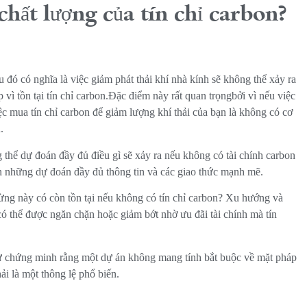
hất lượng của tín chỉ carbon?
 đó có nghĩa là việc giảm phát thải khí nhà kính sẽ không thể xảy ra
vì tồn tại tín chỉ carbon.Đặc điểm này rất quan trọngbởi vì nếu việc
ệc mua tín chỉ carbon để giảm lượng khí thải của bạn là không có cơ
.
g thể dự đoán đầy đủ điều gì sẽ xảy ra nếu không có tài chính carbon
rên những dự đoán đầy đủ thông tin và các giao thức mạnh mẽ.
rừng này có còn tồn tại nếu không có tín chỉ carbon? Xu hướng và
có thể được ngăn chặn hoặc giảm bớt nhờ ưu đãi tài chính mà tín
như chứng minh rằng một dự án không mang tính bắt buộc về mặt pháp
ải là một thông lệ phổ biến.