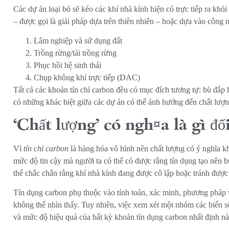
Các dự án loại bỏ sẽ kéo các khí nhà kính hiện có trực tiếp ra khỏ
– được gọi là giải pháp dựa trên thiên nhiên – hoặc dựa vào công n
Lâm nghiệp và sử dụng đất
Trồng rừng/tái trồng rừng
Phục hồi hệ sinh thái
Chụp không khí trực tiếp (DAC)
Tất cả các khoản tín chỉ carbon đều có mục đích tương tự: bù đắp
có những khác biệt giữa các dự án có thể ảnh hưởng đến chất lượ
‘Chất lượng’ có nghĩa là gì đố
Vì
tín chỉ carbon
là hàng hóa vô hình nên chất lượng có ý nghĩa kh
mức độ tin cậy mà người ta có thể có được rằng tín dụng tạo nên b
thể chắc chắn rằng khí nhà kính đang được cô lập hoặc tránh đượ
Tín dụng carbon phụ thuộc vào tính toán, xác minh, phương pháp 
không thể nhìn thấy. Tuy nhiên, việc xem xét một nhóm các biến số
và mức độ hiệu quả của bất kỳ khoản tín dụng carbon nhất định nào