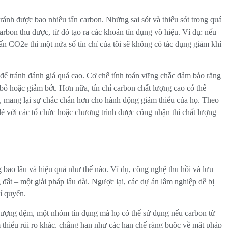
ránh được bao nhiêu tấn carbon. Những sai sót và thiếu sót trong quá
carbon thu được, từ đó tạo ra các khoản tín dụng vô hiệu. Ví dụ: nếu
 tấn CO2e thì một nửa số tín chỉ của tôi sẽ không có tác dụng giảm khí
để tránh đánh giá quá cao. Cơ chế tính toán vững chắc đảm bảo rằng
bỏ hoặc giảm bớt. Hơn nữa, tín chỉ carbon chất lượng cao có thể
a, mang lại sự chắc chắn hơn cho hành động giảm thiểu của họ. Theo
lẻ với các tổ chức hoặc chương trình được công nhận thì chất lượng
ng bao lâu và hiệu quả như thế nào. Ví dụ, công nghệ thu hồi và lưu
đất – một giải pháp lâu dài. Ngược lại, các dự án lâm nghiệp dễ bị
khí quyển.
ữ lượng đệm, một nhóm tín dụng mà họ có thể sử dụng nếu carbon từ
m thiểu rủi ro khác, chẳng hạn như các hạn chế ràng buộc về mặt pháp