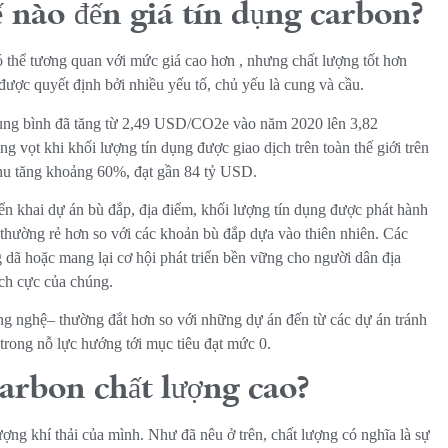
 nào đến giá tín dụng carbon?
ó thể tương quan với mức giá cao hơn
, nhưng chất lượng tốt hơn
g được quyết định bởi nhiều yếu tố, chủ yếu là cung và cầu.
ung bình đã tăng từ 2,49 USD/CO2e vào năm 2020 lên 3,82
vọt khi khối lượng tín dụng được giao dịch trên toàn thế giới trên
thu tăng khoảng 60%, đạt gần 84 tỷ USD.
iển khai dự án bù đắp, địa điểm, khối lượng tín dụng được phát hành
ạo thường rẻ hơn so với các khoản bù đắp dựa vào thiên nhiên. Các
 dã hoặc mang lại cơ hội phát triển bền vững cho người dân địa
tích cực của chúng.
ông nghệ– thường đắt hơn so với những dự án đến từ các dự án tránh
trong nỗ lực hướng tới mục tiêu đạt mức 0.
carbon chất lượng cao?
ượng khí thải của mình. Như đã nêu ở trên, chất lượng có nghĩa là sự