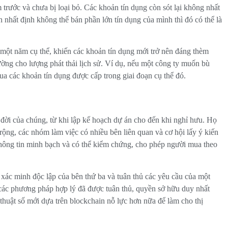
rước và chưa bị loại bỏ. Các khoản tín dụng còn sót lại không nhất
n nhất định không thể bán phần lớn tín dụng của mình thì đó có thể là
 một năm cụ thể, khiến các khoản tín dụng mới trở nên đáng thèm
ờng cho lượng phát thải lịch sử. Ví dụ, nếu một công ty muốn bù
ua các khoản tín dụng được cấp trong giai đoạn cụ thể đó.
 đời của chúng, từ khi lập kế hoạch dự án cho đến khi nghỉ hưu. Họ
ộng, các nhóm làm việc có nhiều bên liên quan và cơ hội lấy ý kiến ​​
 thông tin minh bạch và có thể kiểm chứng, cho phép người mua theo
xác minh độc lập của bên thứ ba và tuân thủ các yêu cầu của một
g các phương pháp hợp lý đã được tuân thủ, quyền sở hữu duy nhất
thuật số mới dựa trên blockchain nỗ lực hơn nữa để làm cho thị