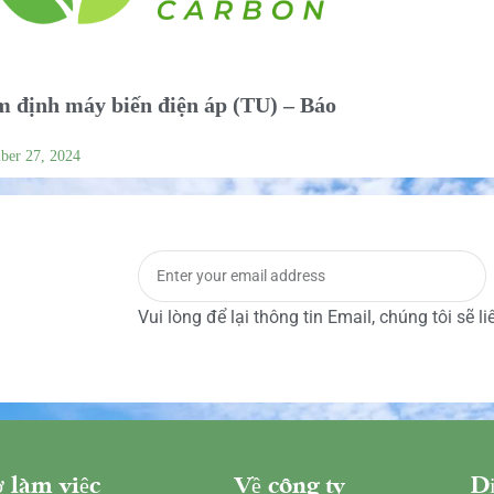
 định máy biến điện áp (TU) – Báo
ber 27, 2024
Vui lòng để lại thông tin Email, chúng tôi sẽ l
 làm việc
Về công ty
Dị