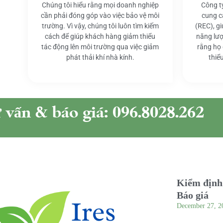
Chúng tôi hiểu rằng mọi doanh nghiệp
Công t
cần phải đóng góp vào việc bảo vệ môi
cung c
trường. Vì vậy, chúng tôi luôn tìm kiếm
(REC), g
cách để giúp khách hàng giảm thiểu
năng lượ
tác động lên môi trường qua việc giảm
rằng họ
phát thải khí nhà kính.
thiể
ư vấn & báo giá: 096.8028.262
Kiểm định 
Báo giá
December 27, 2