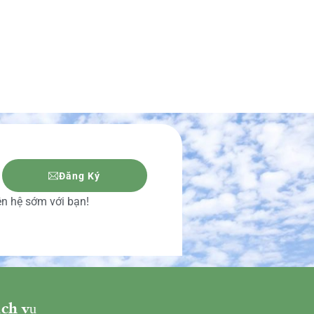
Đăng Ký
iên hệ sớm với bạn!
ch vụ