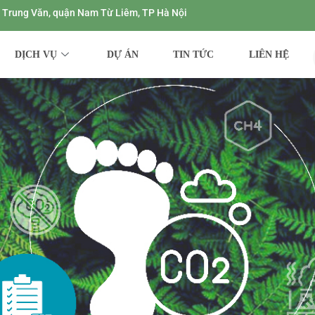
ng Trung Văn, quận Nam Từ Liêm, TP Hà Nội
DỊCH VỤ
DỰ ÁN
TIN TỨC
LIÊN HỆ