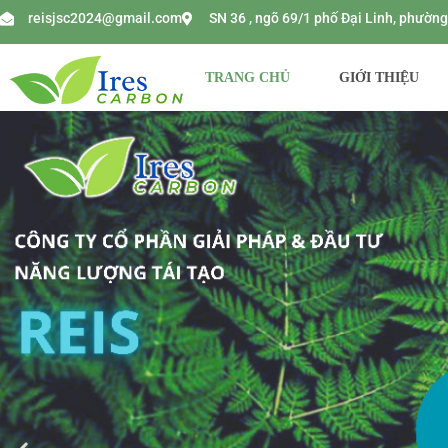
reisjsc2024@gmail.com
SN 36 , ngõ 69/1 phố Đại Linh, phườ
TRANG CHỦ
GIỚI THIỆU