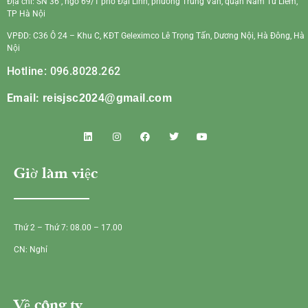
Địa chỉ: SN 36 , ngõ 69/1 phố Đại Linh, phường Trung Văn, quận Nam Từ Liêm,
TP Hà Nội
VPĐD: C36 Ô 24 – Khu C, KĐT Geleximco Lê Trọng Tấn, Dương Nội, Hà Đông, Hà
Nội
Hotline: 096.8028.262
Email:
reisjsc2024@gmail.com
Giờ làm việc
Thứ 2 – Thứ 7: 08.00 – 17.00
CN: Nghỉ
Về công ty