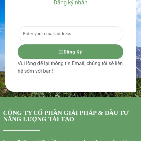
Đăng ký nhận
BÁO GIÁ CHI TIẾT
Đăng Ký
Vui lòng để lại thông tin Email, chúng tôi sẽ liên
hệ sớm với bạn!
CÔNG TY CỔ PHẦN GIẢI PHÁP & ĐẦU TƯ
NĂNG LƯỢNG TÁI TẠO