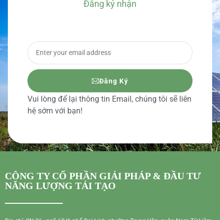
Đăng ký nhận
BÁO GIÁ CHI TIẾT
Đăng Ký
Vui lòng để lại thông tin Email, chúng tôi sẽ liên
hệ sớm với bạn!
CÔNG TY CỔ PHẦN GIẢI PHÁP & ĐẦU TƯ
NĂNG LƯỢNG TÁI TẠO