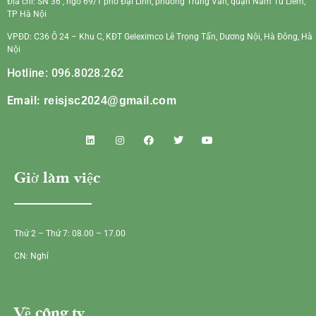
Địa chỉ: SN 36 , ngõ 69/1 phố Đại Linh, phường Trung Văn, quận Nam Từ Liêm,
TP Hà Nội
VPĐD: C36 Ô 24 – Khu C, KĐT Geleximco Lê Trọng Tấn, Dương Nội, Hà Đông, Hà
Nội
Hotline: 096.8028.262
Email:
reisjsc2024@gmail.com
Giờ làm việc
Thứ 2 – Thứ 7: 08.00 – 17.00
CN: Nghỉ
Về công ty