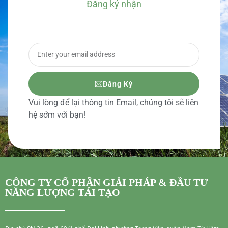
Đăng ký nhận
BÁO GIÁ CHI TIẾT
Đăng Ký
Vui lòng để lại thông tin Email, chúng tôi sẽ liên
hệ sớm với bạn!
CÔNG TY CỔ PHẦN GIẢI PHÁP & ĐẦU TƯ
NĂNG LƯỢNG TÁI TẠO