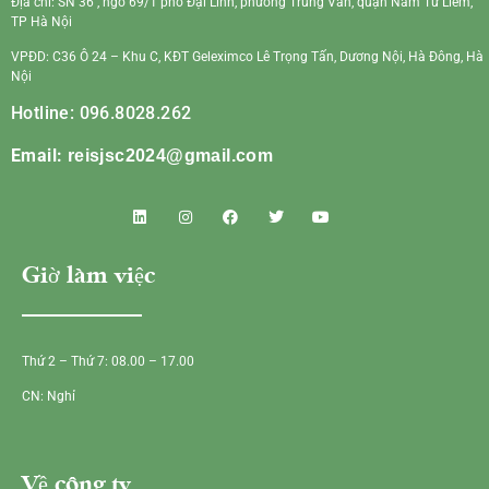
Địa chỉ: SN 36 , ngõ 69/1 phố Đại Linh, phường Trung Văn, quận Nam Từ Liêm,
TP Hà Nội
VPĐD: C36 Ô 24 – Khu C, KĐT Geleximco Lê Trọng Tấn, Dương Nội, Hà Đông, Hà
Nội
Hotline: 096.8028.262
Email:
reisjsc2024@gmail.com
Giờ làm việc
Thứ 2 – Thứ 7: 08.00 – 17.00
CN: Nghỉ
Về công ty