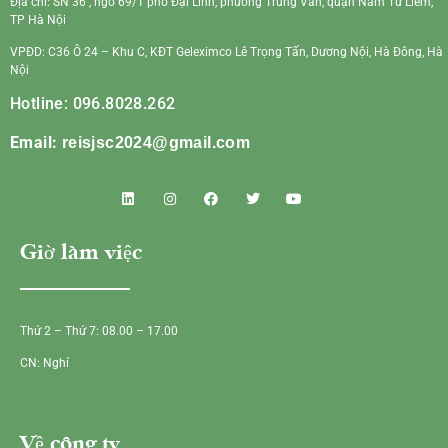
Địa chỉ: SN 36 , ngõ 69/1 phố Đại Linh, phường Trung Văn, quận Nam Từ Liêm,
TP Hà Nội
VPĐD: C36 Ô 24 – Khu C, KĐT Geleximco Lê Trọng Tấn, Dương Nội, Hà Đông, Hà
Nội
Hotline: 096.8028.262
Email:
reisjsc2024@gmail.com
Giờ làm việc
Thứ 2 – Thứ 7: 08.00 – 17.00
CN: Nghỉ
Về công ty