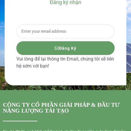
Đăng ký nhận
BÁO GIÁ CHI TIẾT
Đăng Ký
Vui lòng để lại thông tin Email, chúng tôi sẽ liên
hệ sớm với bạn!
CÔNG TY CỔ PHẦN GIẢI PHÁP & ĐẦU TƯ
NĂNG LƯỢNG TÁI TẠO