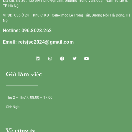
Địa chỉ: SN 36 , ngõ 69/1 phố Đại Linh, phường Trung Văn, quận Nam Từ Liêm,
TP Hà Nội
VPĐD: C36 Ô 24 – Khu C, KĐT Geleximco Lê Trọng Tấn, Dương Nội, Hà Đông, Hà
Nội
Hotline: 096.8028.262
Email:
reisjsc2024@gmail.com
Giờ làm việc
Thứ 2 – Thứ 7: 08.00 – 17.00
CN: Nghỉ
Về công ty