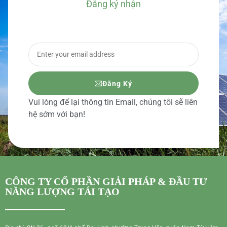
Đăng ký nhận
BÁO GIÁ CHI TIẾT
Đăng Ký
Vui lòng để lại thông tin Email, chúng tôi sẽ liên
hệ sớm với bạn!
CÔNG TY CỔ PHẦN GIẢI PHÁP & ĐẦU TƯ
NĂNG LƯỢNG TÁI TẠO