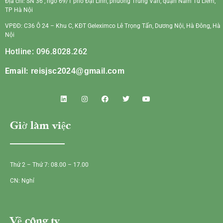
Địa chỉ: SN 36 , ngõ 69/1 phố Đại Linh, phường Trung Văn, quận Nam Từ Liêm,
TP Hà Nội
VPĐD: C36 Ô 24 – Khu C, KĐT Geleximco Lê Trọng Tấn, Dương Nội, Hà Đông, Hà
Nội
Hotline: 096.8028.262
Email:
reisjsc2024@gmail.com
Giờ làm việc
Thứ 2 – Thứ 7: 08.00 – 17.00
CN: Nghỉ
Về công ty