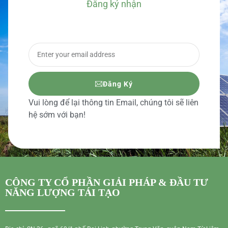
Đăng ký nhận
BÁO GIÁ CHI TIẾT
Đăng Ký
Vui lòng để lại thông tin Email, chúng tôi sẽ liên
hệ sớm với bạn!
CÔNG TY CỔ PHẦN GIẢI PHÁP & ĐẦU TƯ
NĂNG LƯỢNG TÁI TẠO