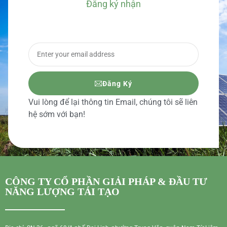
Đăng ký nhận
BÁO GIÁ CHI TIẾT
Đăng Ký
Vui lòng để lại thông tin Email, chúng tôi sẽ liên
hệ sớm với bạn!
CÔNG TY CỔ PHẦN GIẢI PHÁP & ĐẦU TƯ
NĂNG LƯỢNG TÁI TẠO