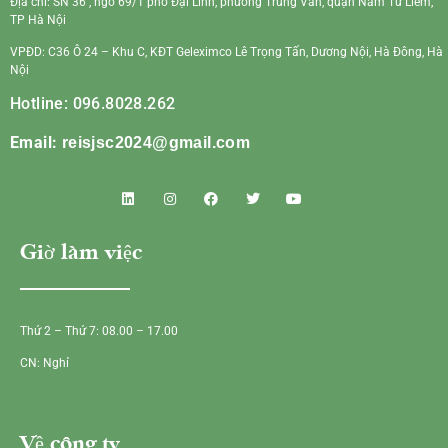
Địa chỉ: SN 36 , ngõ 69/1 phố Đại Linh, phường Trung Văn, quận Nam Từ Liêm,
TP Hà Nội
VPĐD: C36 Ô 24 – Khu C, KĐT Geleximco Lê Trọng Tấn, Dương Nội, Hà Đông, Hà
Nội
Hotline: 096.8028.262
Email:
reisjsc2024@gmail.com
Giờ làm việc
Thứ 2 – Thứ 7: 08.00 – 17.00
CN: Nghỉ
Về công ty