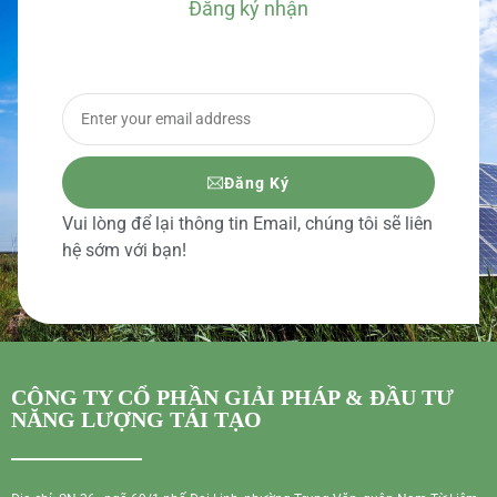
Đăng ký nhận
BÁO GIÁ CHI TIẾT
Đăng Ký
Vui lòng để lại thông tin Email, chúng tôi sẽ liên
hệ sớm với bạn!
CÔNG TY CỔ PHẦN GIẢI PHÁP & ĐẦU TƯ
NĂNG LƯỢNG TÁI TẠO