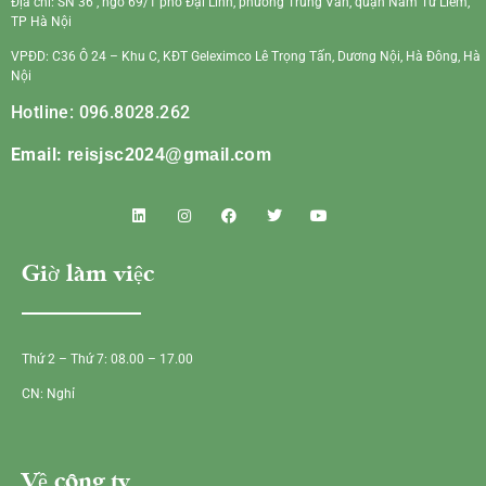
Địa chỉ: SN 36 , ngõ 69/1 phố Đại Linh, phường Trung Văn, quận Nam Từ Liêm,
TP Hà Nội
VPĐD: C36 Ô 24 – Khu C, KĐT Geleximco Lê Trọng Tấn, Dương Nội, Hà Đông, Hà
Nội
Hotline: 096.8028.262
Email:
reisjsc2024@gmail.com
Giờ làm việc
Thứ 2 – Thứ 7: 08.00 – 17.00
CN: Nghỉ
Về công ty