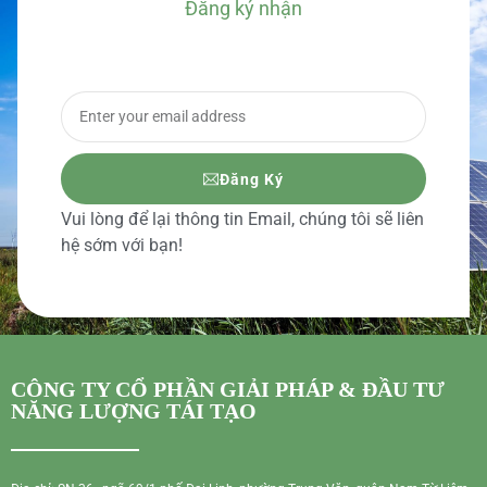
Đăng ký nhận
BÁO GIÁ CHI TIẾT
Đăng Ký
Vui lòng để lại thông tin Email, chúng tôi sẽ liên
hệ sớm với bạn!
CÔNG TY CỔ PHẦN GIẢI PHÁP & ĐẦU TƯ
NĂNG LƯỢNG TÁI TẠO