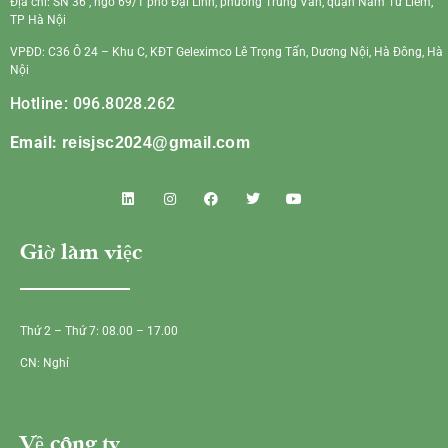
Địa chỉ: SN 36 , ngõ 69/1 phố Đại Linh, phường Trung Văn, quận Nam Từ Liêm,
TP Hà Nội
VPĐD: C36 Ô 24 – Khu C, KĐT Geleximco Lê Trọng Tấn, Dương Nội, Hà Đông, Hà
Nội
Hotline: 096.8028.262
Email:
reisjsc2024@gmail.com
Giờ làm việc
Thứ 2 – Thứ 7: 08.00 – 17.00
CN: Nghỉ
Về công ty