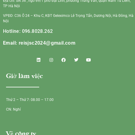
Địa chỉ: SN 36 , ngõ 69/1 phố Đại Linh, phường Trung Văn, quận Nam Từ Liêm,
TP Hà Nội
VPĐD: C36 Ô 24 – Khu C, KĐT Geleximco Lê Trọng Tấn, Dương Nội, Hà Đông, Hà
Nội
Hotline: 096.8028.262
Email:
reisjsc2024@gmail.com
Giờ làm việc
Thứ 2 – Thứ 7: 08.00 – 17.00
CN: Nghỉ
Về công ty