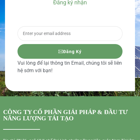
Đăng ký nhận
BÁO GIÁ CHI TIẾT
Đăng Ký
Vui lòng để lại thông tin Email, chúng tôi sẽ liên
hệ sớm với bạn!
CÔNG TY CỔ PHẦN GIẢI PHÁP & ĐẦU TƯ
NĂNG LƯỢNG TÁI TẠO