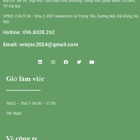
Địa chỉ: SN 36 , ngõ 69/1 phố Đại Linh, phường Trung Văn, quận Nam Từ Liêm,
TP Hà Nội
VPĐD: C36 Ô 24 – Khu C, KĐT Geleximco Lê Trọng Tấn, Dương Nội, Hà Đông, Hà
Nội
Hotline: 096.8028.262
Email:
reisjsc2024@gmail.com
Giờ làm việc
Thứ 2 – Thứ 7: 08.00 – 17.00
CN: Nghỉ
Về công ty