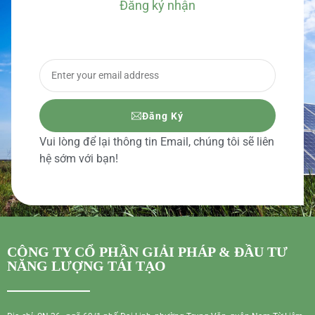
Đăng ký nhận
BÁO GIÁ CHI TIẾT
Đăng Ký
Vui lòng để lại thông tin Email, chúng tôi sẽ liên
hệ sớm với bạn!
CÔNG TY CỔ PHẦN GIẢI PHÁP & ĐẦU TƯ
NĂNG LƯỢNG TÁI TẠO