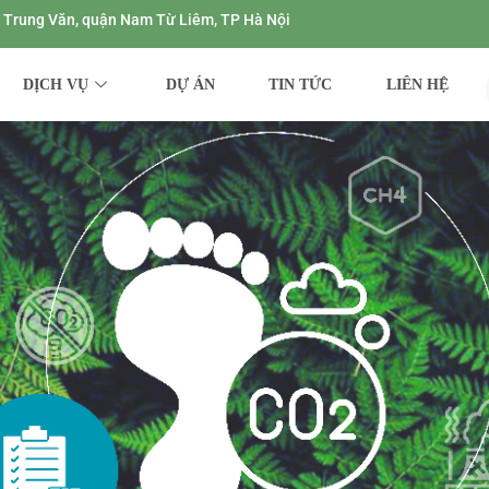
ng Trung Văn, quận Nam Từ Liêm, TP Hà Nội
DỊCH VỤ
DỰ ÁN
TIN TỨC
LIÊN HỆ