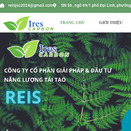
reisjsc2024@gmail.com
SN 36 , ngõ 69/1 phố Đại Linh, phườ
TRANG CHỦ
GIỚI THIỆU