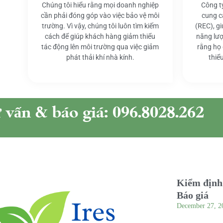
Chúng tôi hiểu rằng mọi doanh nghiệp
Công t
cần phải đóng góp vào việc bảo vệ môi
cung c
trường. Vì vậy, chúng tôi luôn tìm kiếm
(REC), g
cách để giúp khách hàng giảm thiểu
năng lượ
tác động lên môi trường qua việc giảm
rằng họ
phát thải khí nhà kính.
thiể
ư vấn & báo giá: 096.8028.262
Kiểm định 
Báo giá
December 27, 2