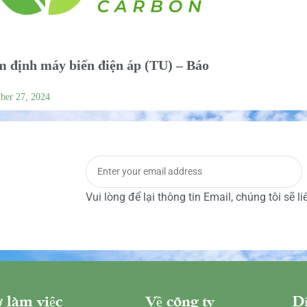
 định máy biến điện áp (TU) – Báo
ber 27, 2024
Vui lòng để lại thông tin Email, chúng tôi sẽ l
 làm việc
Về công ty
Dị