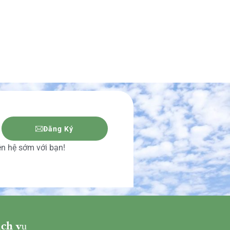
Đăng Ký
iên hệ sớm với bạn!
ch vụ