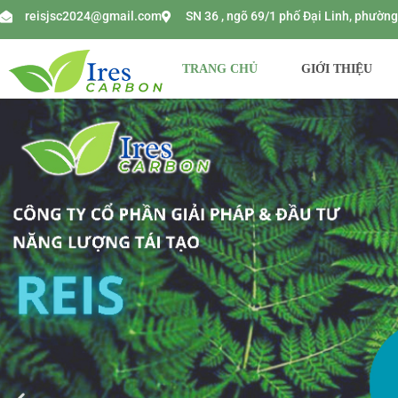
reisjsc2024@gmail.com
SN 36 , ngõ 69/1 phố Đại Linh, phườ
TRANG CHỦ
GIỚI THIỆU