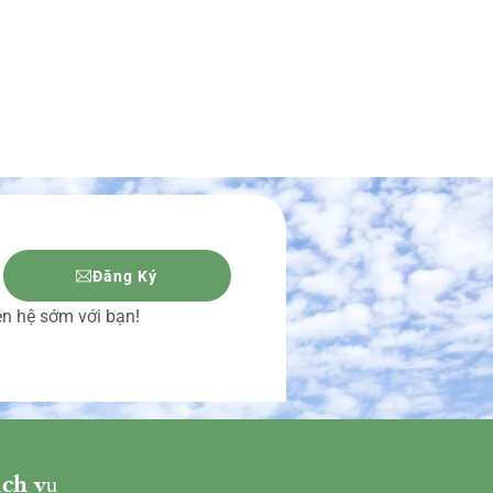
Đăng Ký
iên hệ sớm với bạn!
ch vụ