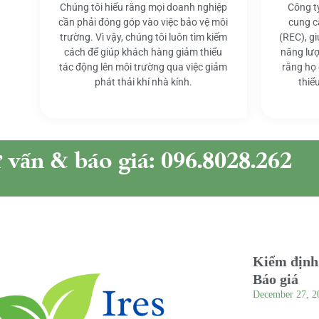
Chúng tôi hiểu rằng mọi doanh nghiệp
Công t
cần phải đóng góp vào việc bảo vệ môi
cung c
trường. Vì vậy, chúng tôi luôn tìm kiếm
(REC), g
cách để giúp khách hàng giảm thiểu
năng lượ
tác động lên môi trường qua việc giảm
rằng họ
phát thải khí nhà kính.
thiể
ư vấn & báo giá: 096.8028.262
Kiểm định 
Báo giá
December 27, 2