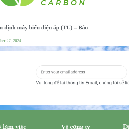
 định máy biến điện áp (TU) – Báo
ber 27, 2024
Vui lòng để lại thông tin Email, chúng tôi sẽ l
 làm việc
Về công ty
Dị