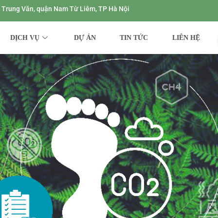
ng Trung Văn, quận Nam Từ Liêm, TP Hà Nội
DỊCH VỤ
DỰ ÁN
TIN TỨC
LIÊN HỆ