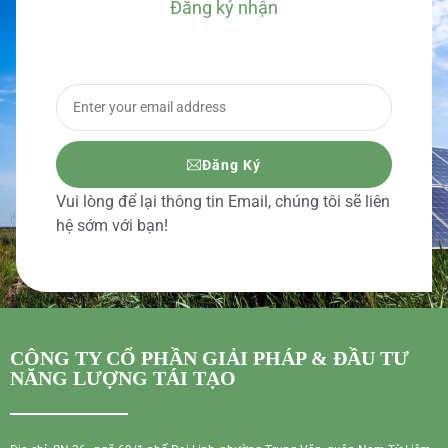
Đăng ký nhận
BÁO GIÁ CHI TIẾT
Đăng Ký
Vui lòng để lại thông tin Email, chúng tôi sẽ liên
hệ sớm với bạn!
CÔNG TY CỔ PHẦN GIẢI PHÁP & ĐẦU TƯ
NĂNG LƯỢNG TÁI TẠO