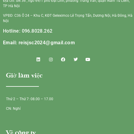
Địa chỉ: SN 36 , ngõ 69/1 phố Đại Linh, phường Trung Văn, quận Nam Từ Liêm,
TP Hà Nội
VPĐD: C36 Ô 24 – Khu C, KĐT Geleximco Lê Trọng Tấn, Dương Nội, Hà Đông, Hà
Nội
Hotline: 096.8028.262
Email:
reisjsc2024@gmail.com
Giờ làm việc
Thứ 2 – Thứ 7: 08.00 – 17.00
CN: Nghỉ
Về công ty