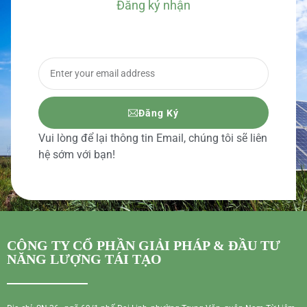
Đăng ký nhận
BÁO GIÁ CHI TIẾT
Đăng Ký
Vui lòng để lại thông tin Email, chúng tôi sẽ liên
hệ sớm với bạn!
CÔNG TY CỔ PHẦN GIẢI PHÁP & ĐẦU TƯ
NĂNG LƯỢNG TÁI TẠO