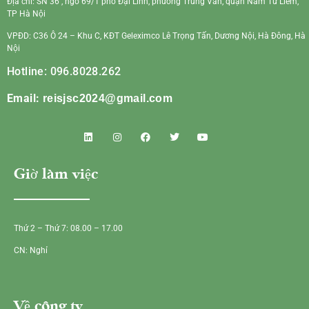
Địa chỉ: SN 36 , ngõ 69/1 phố Đại Linh, phường Trung Văn, quận Nam Từ Liêm,
TP Hà Nội
VPĐD: C36 Ô 24 – Khu C, KĐT Geleximco Lê Trọng Tấn, Dương Nội, Hà Đông, Hà
Nội
Hotline: 096.8028.262
Email:
reisjsc2024@gmail.com
Giờ làm việc
Thứ 2 – Thứ 7: 08.00 – 17.00
CN: Nghỉ
Về công ty