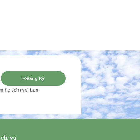
Đăng Ký
iên hệ sớm với bạn!
ch vụ