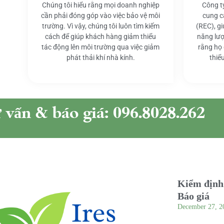
Chúng tôi hiểu rằng mọi doanh nghiệp
Công t
cần phải đóng góp vào việc bảo vệ môi
cung c
trường. Vì vậy, chúng tôi luôn tìm kiếm
(REC), g
cách để giúp khách hàng giảm thiểu
năng lượ
tác động lên môi trường qua việc giảm
rằng họ
phát thải khí nhà kính.
thiể
ư vấn & báo giá: 096.8028.262
Kiểm định 
Báo giá
December 27, 2