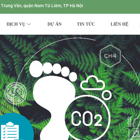
ng Trung Văn, quận Nam Từ Liêm, TP Hà Nội
DỊCH VỤ
DỰ ÁN
TIN TỨC
LIÊN HỆ