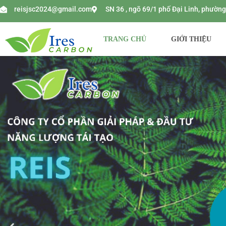
reisjsc2024@gmail.com
SN 36 , ngõ 69/1 phố Đại Linh, phườ
TRANG CHỦ
GIỚI THIỆU