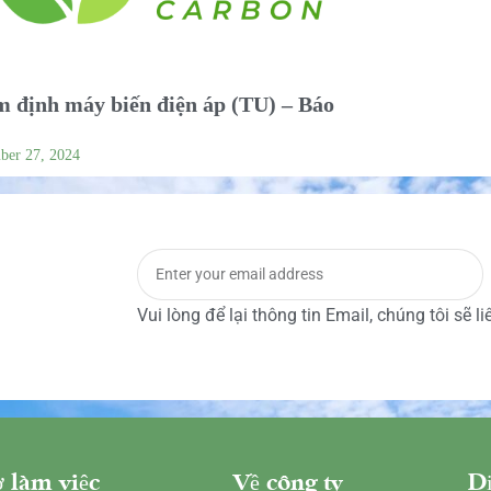
 định máy biến điện áp (TU) – Báo
ber 27, 2024
Vui lòng để lại thông tin Email, chúng tôi sẽ l
 làm việc
Về công ty
Dị