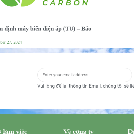
 định máy biến điện áp (TU) – Báo
ber 27, 2024
Vui lòng để lại thông tin Email, chúng tôi sẽ l
 làm việc
Về công ty
Dị