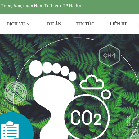
ng Trung Văn, quận Nam Từ Liêm, TP Hà Nội
DỊCH VỤ
DỰ ÁN
TIN TỨC
LIÊN HỆ