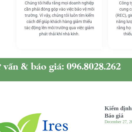
Chúng tôi hiểu rằng mọi doanh nghiệp
Công t
cần phải đóng góp vào việc bảo vệ môi
cung c
trường. Vì vậy, chúng tôi luôn tìm kiếm
(REC), g
cách để giúp khách hàng giảm thiểu
năng lượ
tác động lên môi trường qua việc giảm
rằng họ
phát thải khí nhà kính.
thiể
ư vấn & báo giá: 096.8028.262
Kiểm định 
Báo giá
December 27, 2