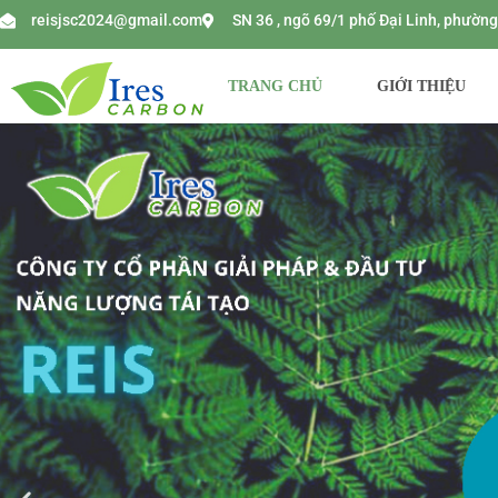
reisjsc2024@gmail.com
SN 36 , ngõ 69/1 phố Đại Linh, phườ
TRANG CHỦ
GIỚI THIỆU