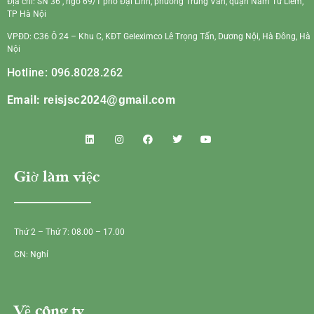
Địa chỉ: SN 36 , ngõ 69/1 phố Đại Linh, phường Trung Văn, quận Nam Từ Liêm,
TP Hà Nội
VPĐD: C36 Ô 24 – Khu C, KĐT Geleximco Lê Trọng Tấn, Dương Nội, Hà Đông, Hà
Nội
Hotline: 096.8028.262
Email:
reisjsc2024@gmail.com
Giờ làm việc
Thứ 2 – Thứ 7: 08.00 – 17.00
CN: Nghỉ
Về công ty