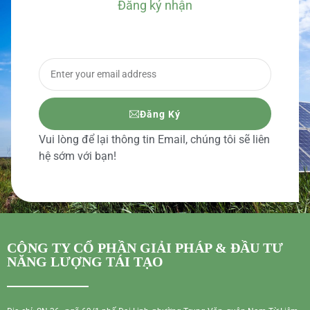
Đăng ký nhận
BÁO GIÁ CHI TIẾT
Đăng Ký
Vui lòng để lại thông tin Email, chúng tôi sẽ liên
hệ sớm với bạn!
CÔNG TY CỔ PHẦN GIẢI PHÁP & ĐẦU TƯ
NĂNG LƯỢNG TÁI TẠO