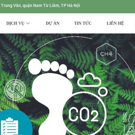
ng Trung Văn, quận Nam Từ Liêm, TP Hà Nội
DỊCH VỤ
DỰ ÁN
TIN TỨC
LIÊN HỆ