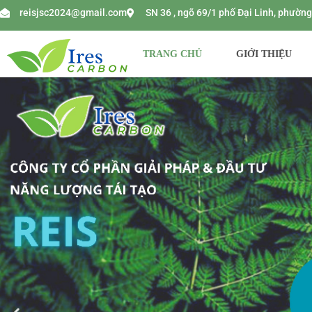
reisjsc2024@gmail.com
SN 36 , ngõ 69/1 phố Đại Linh, phườ
TRANG CHỦ
GIỚI THIỆU