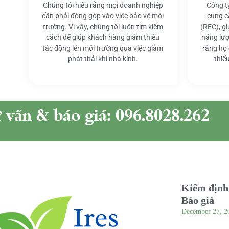
Chúng tôi hiểu rằng mọi doanh nghiệp
Công t
cần phải đóng góp vào việc bảo vệ môi
cung c
trường. Vì vậy, chúng tôi luôn tìm kiếm
(REC), g
cách để giúp khách hàng giảm thiểu
năng lượ
tác động lên môi trường qua việc giảm
rằng họ
phát thải khí nhà kính.
thiể
ư vấn & báo giá: 096.8028.262
Kiểm định 
Báo giá
December 27, 2