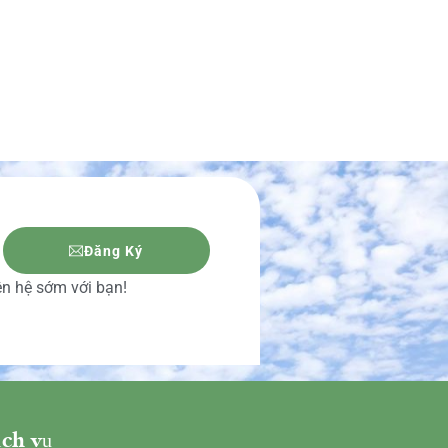
Đăng Ký
iên hệ sớm với bạn!
ch vụ