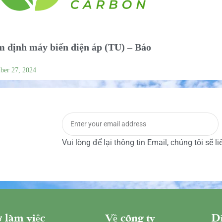
 định máy biến điện áp (TU) – Báo
ber 27, 2024
Vui lòng để lại thông tin Email, chúng tôi sẽ l
 làm việc
Về công ty
Dị