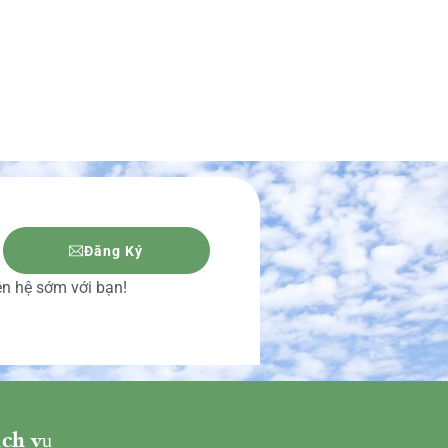
Đăng Ký
iên hệ sớm với bạn!
ch vụ