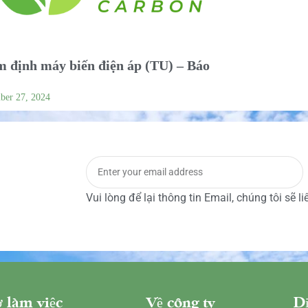
 định máy biến điện áp (TU) – Báo
ber 27, 2024
Vui lòng để lại thông tin Email, chúng tôi sẽ l
 làm việc
Về công ty
Dị