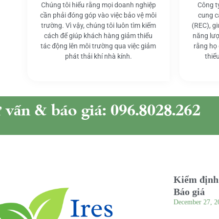
Chúng tôi hiểu rằng mọi doanh nghiệp
Công t
cần phải đóng góp vào việc bảo vệ môi
cung c
trường. Vì vậy, chúng tôi luôn tìm kiếm
(REC), g
cách để giúp khách hàng giảm thiểu
năng lượ
tác động lên môi trường qua việc giảm
rằng họ
phát thải khí nhà kính.
thiể
ư vấn & báo giá: 096.8028.262
Kiểm định 
Báo giá
December 27, 2