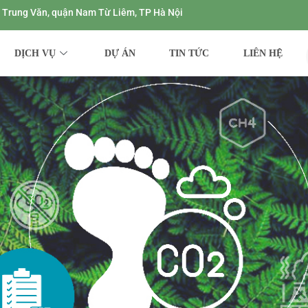
ng Trung Văn, quận Nam Từ Liêm, TP Hà Nội
DỊCH VỤ
DỰ ÁN
TIN TỨC
LIÊN HỆ