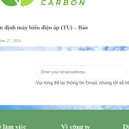
 định máy biến điện áp (TU) – Báo
ber 27, 2024
Vui lòng để lại thông tin Email, chúng tôi sẽ l
 làm việc
Về công ty
Dị