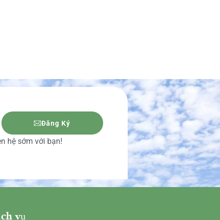
Đăng Ký
iên hệ sớm với bạn!
ch vụ