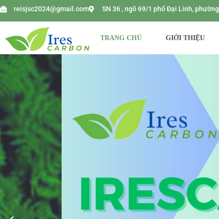
reisjsc2024@gmail.com
SN 36 , ngõ 69/1 phố Đại Linh, phườ
TRANG CHỦ
GIỚI THIỆU