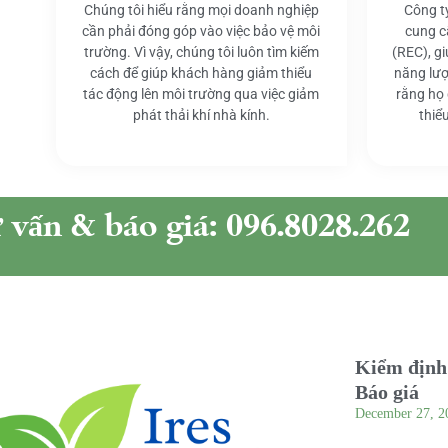
Chúng tôi hiểu rằng mọi doanh nghiệp
Công t
cần phải đóng góp vào việc bảo vệ môi
cung c
trường. Vì vậy, chúng tôi luôn tìm kiếm
(REC), g
cách để giúp khách hàng giảm thiểu
năng lượ
tác động lên môi trường qua việc giảm
rằng họ
phát thải khí nhà kính.
thiể
ư vấn & báo giá: 096.8028.262
Kiểm định 
Báo giá
December 27, 2