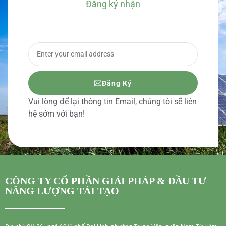
Đăng ký nhận
BÁO GIÁ CHI TIẾT
Đăng Ký
Vui lòng để lại thông tin Email, chúng tôi sẽ liên
hệ sớm với bạn!
CÔNG TY CỔ PHẦN GIẢI PHÁP & ĐẦU TƯ
NĂNG LƯỢNG TÁI TẠO