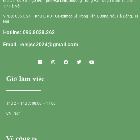
Địa chỉ: SN 36 , ngõ 69/1 phố Đại Linh, phường Trung Văn, quận Nam Từ Liêm,
TP Hà Nội
VPĐD: C36 Ô 24 – Khu C, KĐT Geleximco Lê Trọng Tấn, Dương Nội, Hà Đông, Hà
Nội
Hotline: 096.8028.262
Email:
reisjsc2024@gmail.com
Giờ làm việc
Thứ 2 – Thứ 7: 08.00 – 17.00
CN: Nghỉ
Về công ty