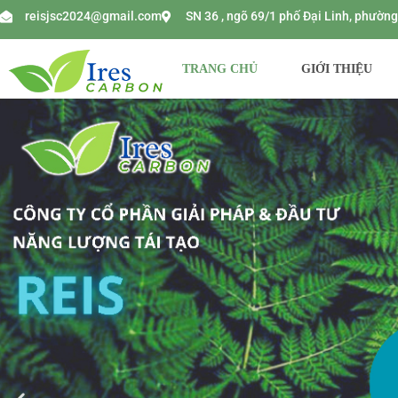
reisjsc2024@gmail.com
SN 36 , ngõ 69/1 phố Đại Linh, phườ
TRANG CHỦ
GIỚI THIỆU