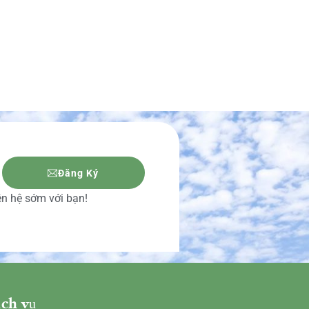
Đăng Ký
iên hệ sớm với bạn!
ch vụ