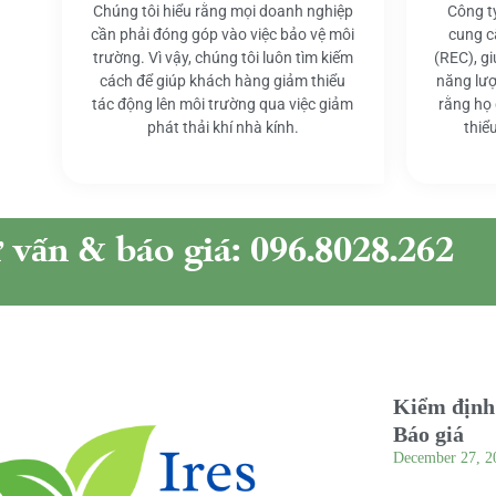
Chúng tôi hiểu rằng mọi doanh nghiệp
Công t
cần phải đóng góp vào việc bảo vệ môi
cung c
trường. Vì vậy, chúng tôi luôn tìm kiếm
(REC), g
cách để giúp khách hàng giảm thiểu
năng lượ
tác động lên môi trường qua việc giảm
rằng họ
phát thải khí nhà kính.
thiể
ư vấn & báo giá: 096.8028.262
Kiểm định 
Báo giá
December 27, 2