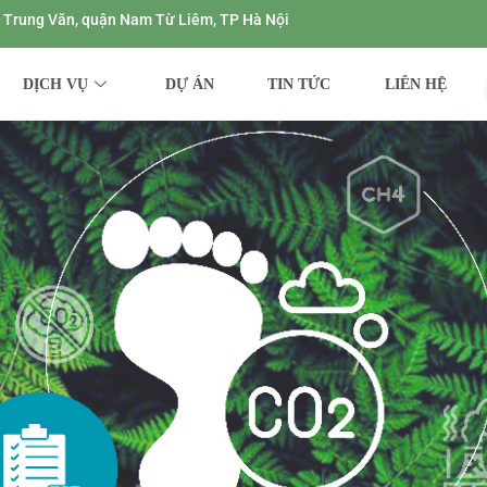
ng Trung Văn, quận Nam Từ Liêm, TP Hà Nội
DỊCH VỤ
DỰ ÁN
TIN TỨC
LIÊN HỆ