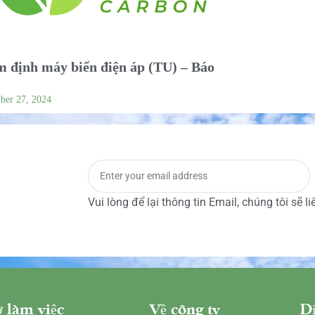
 định máy biến điện áp (TU) – Báo
ber 27, 2024
Vui lòng để lại thông tin Email, chúng tôi sẽ l
 làm việc
Về công ty
Dị