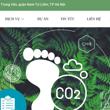
ng Trung Văn, quận Nam Từ Liêm, TP Hà Nội
DỊCH VỤ
DỰ ÁN
TIN TỨC
LIÊN HỆ