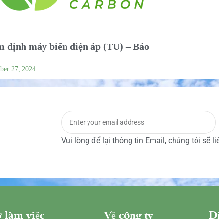
 định máy biến điện áp (TU) – Báo
ber 27, 2024
Vui lòng để lại thông tin Email, chúng tôi sẽ l
 làm việc
Về công ty
Dị