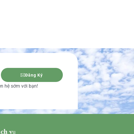
Đăng Ký
iên hệ sớm với bạn!
ch vụ