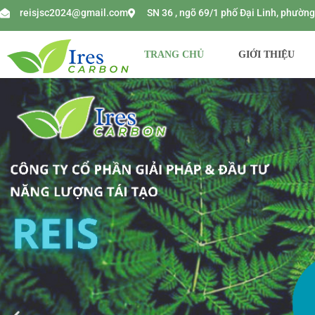
reisjsc2024@gmail.com
SN 36 , ngõ 69/1 phố Đại Linh, phườ
TRANG CHỦ
GIỚI THIỆU