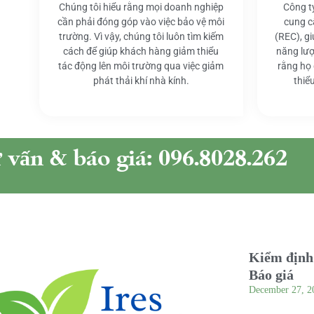
Chúng tôi hiểu rằng mọi doanh nghiệp
Công t
cần phải đóng góp vào việc bảo vệ môi
cung c
trường. Vì vậy, chúng tôi luôn tìm kiếm
(REC), g
cách để giúp khách hàng giảm thiểu
năng lượ
tác động lên môi trường qua việc giảm
rằng họ
phát thải khí nhà kính.
thiể
ư vấn & báo giá: 096.8028.262
Kiểm định 
Báo giá
December 27, 2