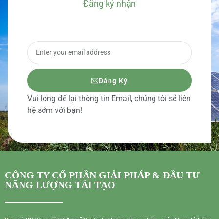
Đăng ký nhận
BÁO GIÁ CHI TIẾT
Đăng Ký
Vui lòng để lại thông tin Email, chúng tôi sẽ liên
hệ sớm với bạn!
CÔNG TY CỔ PHẦN GIẢI PHÁP & ĐẦU TƯ
NĂNG LƯỢNG TÁI TẠO