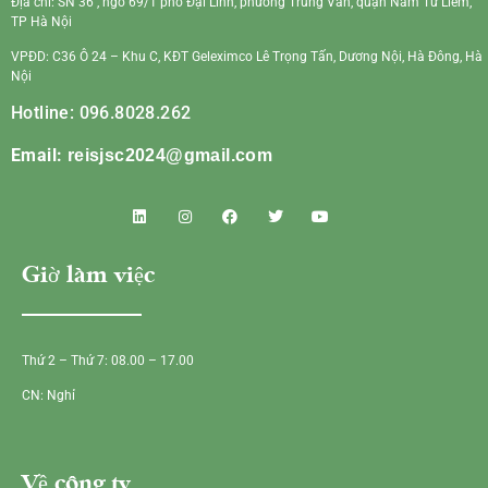
Địa chỉ: SN 36 , ngõ 69/1 phố Đại Linh, phường Trung Văn, quận Nam Từ Liêm,
TP Hà Nội
VPĐD: C36 Ô 24 – Khu C, KĐT Geleximco Lê Trọng Tấn, Dương Nội, Hà Đông, Hà
Nội
Hotline: 096.8028.262
Email:
reisjsc2024@gmail.com
Giờ làm việc
Thứ 2 – Thứ 7: 08.00 – 17.00
CN: Nghỉ
Về công ty