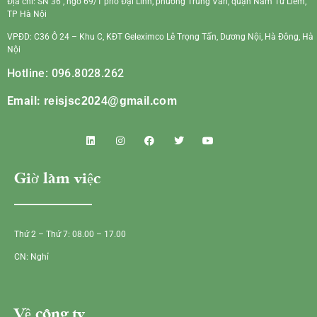
Địa chỉ: SN 36 , ngõ 69/1 phố Đại Linh, phường Trung Văn, quận Nam Từ Liêm,
TP Hà Nội
VPĐD: C36 Ô 24 – Khu C, KĐT Geleximco Lê Trọng Tấn, Dương Nội, Hà Đông, Hà
Nội
Hotline: 096.8028.262
Email:
reisjsc2024@gmail.com
Giờ làm việc
Thứ 2 – Thứ 7: 08.00 – 17.00
CN: Nghỉ
Về công ty