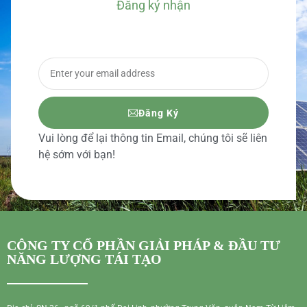
Đăng ký nhận
BÁO GIÁ CHI TIẾT
Đăng Ký
Vui lòng để lại thông tin Email, chúng tôi sẽ liên
hệ sớm với bạn!
CÔNG TY CỔ PHẦN GIẢI PHÁP & ĐẦU TƯ
NĂNG LƯỢNG TÁI TẠO