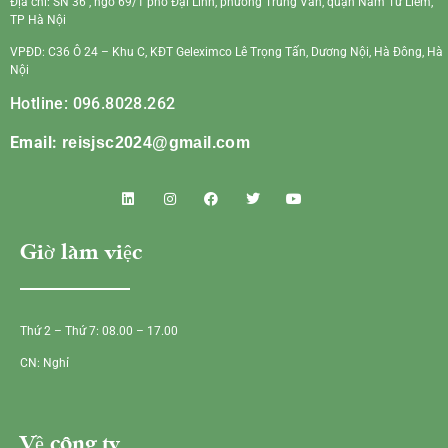
Địa chỉ: SN 36 , ngõ 69/1 phố Đại Linh, phường Trung Văn, quận Nam Từ Liêm,
TP Hà Nội
VPĐD: C36 Ô 24 – Khu C, KĐT Geleximco Lê Trọng Tấn, Dương Nội, Hà Đông, Hà
Nội
Hotline: 096.8028.262
Email:
reisjsc2024@gmail.com
Giờ làm việc
Thứ 2 – Thứ 7: 08.00 – 17.00
CN: Nghỉ
Về công ty