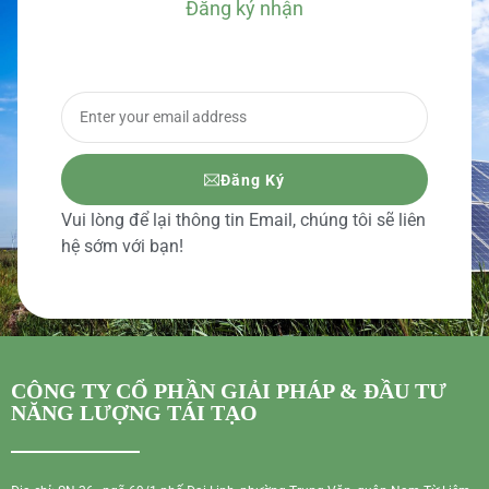
Đăng ký nhận
BÁO GIÁ CHI TIẾT
Đăng Ký
Vui lòng để lại thông tin Email, chúng tôi sẽ liên
hệ sớm với bạn!
CÔNG TY CỔ PHẦN GIẢI PHÁP & ĐẦU TƯ
NĂNG LƯỢNG TÁI TẠO