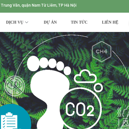
ng Trung Văn, quận Nam Từ Liêm, TP Hà Nội
DỊCH VỤ
DỰ ÁN
TIN TỨC
LIÊN HỆ