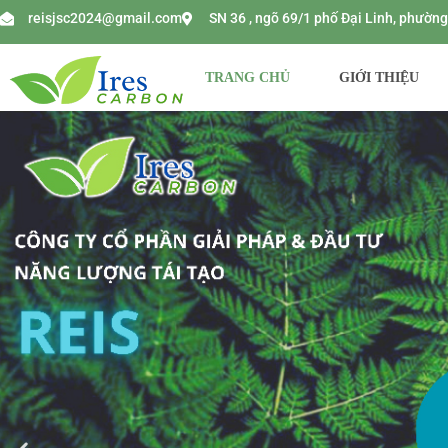
reisjsc2024@gmail.com
SN 36 , ngõ 69/1 phố Đại Linh, phườ
TRANG CHỦ
GIỚI THIỆU