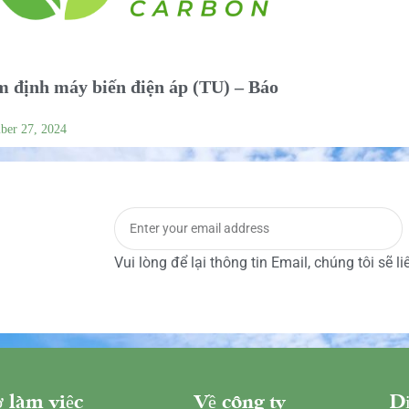
 định máy biến điện áp (TU) – Báo
ber 27, 2024
Vui lòng để lại thông tin Email, chúng tôi sẽ l
 làm việc
Về công ty
Dị