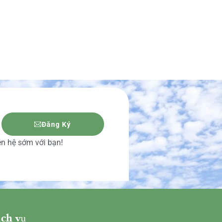
Đăng Ký
iên hệ sớm với bạn!
ch vụ