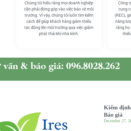
Chúng tôi hiểu rằng mọi doanh nghiệp
Công t
cần phải đóng góp vào việc bảo vệ môi
cung c
trường. Vì vậy, chúng tôi luôn tìm kiếm
(REC), g
cách để giúp khách hàng giảm thiểu
năng lượ
tác động lên môi trường qua việc giảm
rằng họ
phát thải khí nhà kính.
thiể
ư vấn & báo giá: 096.8028.262
Kiểm định 
Báo giá
December 27, 2