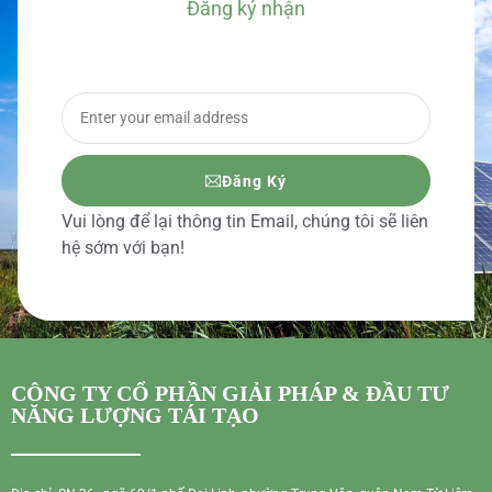
Đăng ký nhận
BÁO GIÁ CHI TIẾT
Đăng Ký
Vui lòng để lại thông tin Email, chúng tôi sẽ liên
hệ sớm với bạn!
CÔNG TY CỔ PHẦN GIẢI PHÁP & ĐẦU TƯ
NĂNG LƯỢNG TÁI TẠO