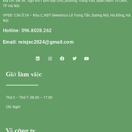
Địa chỉ: SN 36 , ngõ 69/1 phố Đại Linh, phường Trung Văn, quận Nam Từ Liêm,
TP Hà Nội
VPĐD: C36 Ô 24 – Khu C, KĐT Geleximco Lê Trọng Tấn, Dương Nội, Hà Đông, Hà
Nội
Hotline: 096.8028.262
Email:
reisjsc2024@gmail.com
Giờ làm việc
Thứ 2 – Thứ 7: 08.00 – 17.00
CN: Nghỉ
Về công ty