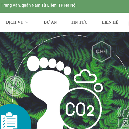
ng Trung Văn, quận Nam Từ Liêm, TP Hà Nội
DỊCH VỤ
DỰ ÁN
TIN TỨC
LIÊN HỆ