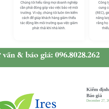
Chúng tôi hiểu rằng mọi doanh nghiệp
Công t
cần phải đóng góp vào việc bảo vệ môi
cung c
trường. Vì vậy, chúng tôi luôn tìm kiếm
(REC), g
cách để giúp khách hàng giảm thiểu
năng lượ
tác động lên môi trường qua việc giảm
rằng họ
phát thải khí nhà kính.
thiể
ư vấn & báo giá: 096.8028.262
Kiểm định 
Báo giá
December 27, 2