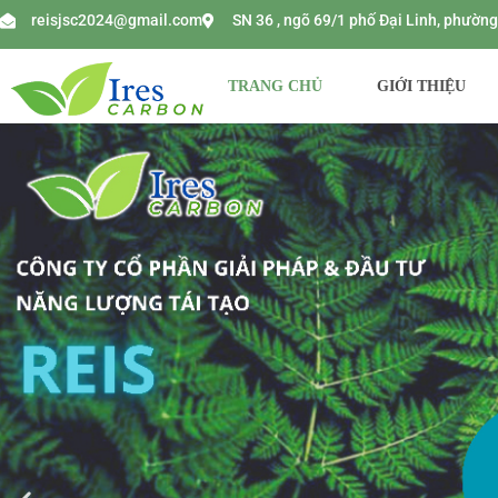
reisjsc2024@gmail.com
SN 36 , ngõ 69/1 phố Đại Linh, phườ
TRANG CHỦ
GIỚI THIỆU