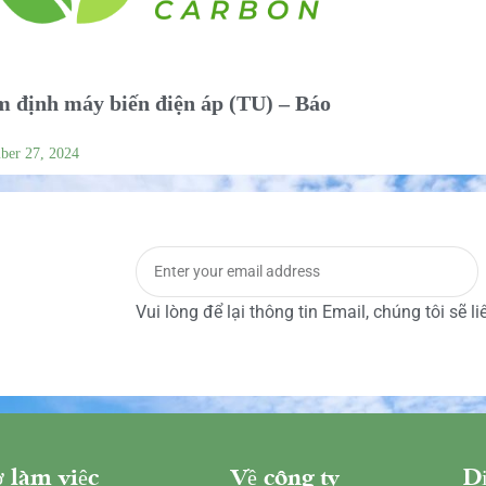
 định máy biến điện áp (TU) – Báo
ber 27, 2024
Vui lòng để lại thông tin Email, chúng tôi sẽ l
 làm việc
Về công ty
Dị