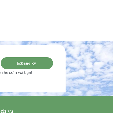
Đăng Ký
iên hệ sớm với bạn!
ch vụ