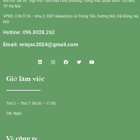
Địa chỉ: SN 36 , ngõ 69/1 phố Đại Linh, phường Trung Văn, quận Nam Từ Liêm,
TP Hà Nội
VPĐD: C36 Ô 24 – Khu C, KĐT Geleximco Lê Trọng Tấn, Dương Nội, Hà Đông, Hà
Nội
Hotline: 096.8028.262
Email:
reisjsc2024@gmail.com
Giờ làm việc
Thứ 2 – Thứ 7: 08.00 – 17.00
CN: Nghỉ
Về công ty