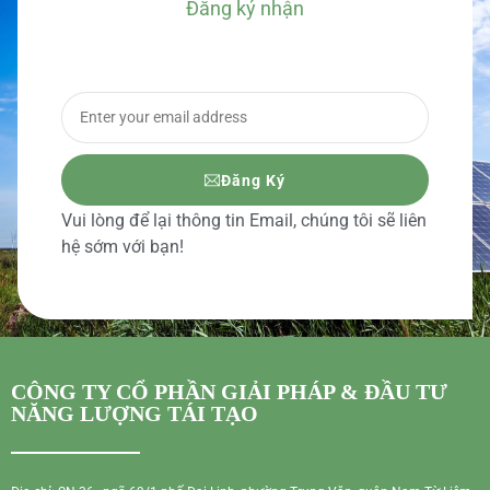
Đăng ký nhận
BÁO GIÁ CHI TIẾT
Đăng Ký
Vui lòng để lại thông tin Email, chúng tôi sẽ liên
hệ sớm với bạn!
CÔNG TY CỔ PHẦN GIẢI PHÁP & ĐẦU TƯ
NĂNG LƯỢNG TÁI TẠO