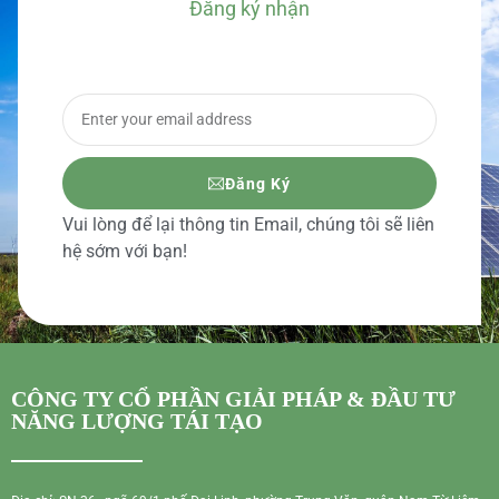
Đăng ký nhận
BÁO GIÁ CHI TIẾT
Đăng Ký
Vui lòng để lại thông tin Email, chúng tôi sẽ liên
hệ sớm với bạn!
CÔNG TY CỔ PHẦN GIẢI PHÁP & ĐẦU TƯ
NĂNG LƯỢNG TÁI TẠO