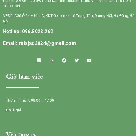
Địa chỉ: SN 36 , ngõ 69/1 phố Đại Linh, phường Trung Văn, quận Nam Từ Liêm,
TP Hà Nội
VPĐD: C36 Ô 24 – Khu C, KĐT Geleximco Lê Trọng Tấn, Dương Nội, Hà Đông, Hà
Nội
Hotline: 096.8028.262
Email:
reisjsc2024@gmail.com
Giờ làm việc
Thứ 2 – Thứ 7: 08.00 – 17.00
CN: Nghỉ
Về công ty