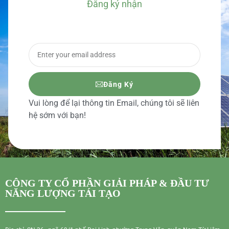
Đăng ký nhận
BÁO GIÁ CHI TIẾT
Đăng Ký
Vui lòng để lại thông tin Email, chúng tôi sẽ liên
hệ sớm với bạn!
CÔNG TY CỔ PHẦN GIẢI PHÁP & ĐẦU TƯ
NĂNG LƯỢNG TÁI TẠO