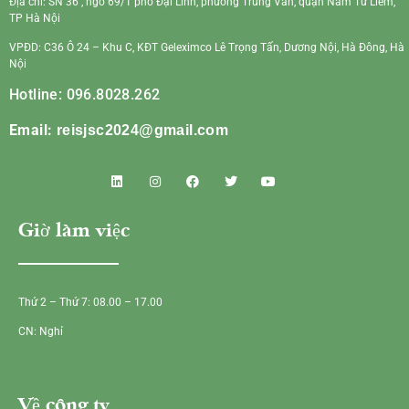
Địa chỉ: SN 36 , ngõ 69/1 phố Đại Linh, phường Trung Văn, quận Nam Từ Liêm,
TP Hà Nội
VPĐD: C36 Ô 24 – Khu C, KĐT Geleximco Lê Trọng Tấn, Dương Nội, Hà Đông, Hà
Nội
Hotline: 096.8028.262
Email:
reisjsc2024@gmail.com
Giờ làm việc
Thứ 2 – Thứ 7: 08.00 – 17.00
CN: Nghỉ
Về công ty