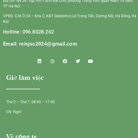
Địa chỉ: SN 36 , ngõ 69/1 phố Đại Linh, phường Trung Văn, quận Nam Từ Liêm,
TP Hà Nội
VPĐD: C36 Ô 24 – Khu C, KĐT Geleximco Lê Trọng Tấn, Dương Nội, Hà Đông, Hà
Nội
Hotline: 096.8028.262
Email:
reisjsc2024@gmail.com
Giờ làm việc
Thứ 2 – Thứ 7: 08.00 – 17.00
CN: Nghỉ
Về công ty