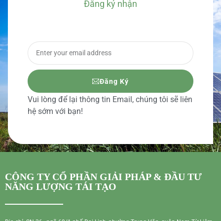
Đăng ký nhận
BÁO GIÁ CHI TIẾT
Đăng Ký
Vui lòng để lại thông tin Email, chúng tôi sẽ liên
hệ sớm với bạn!
CÔNG TY CỔ PHẦN GIẢI PHÁP & ĐẦU TƯ
NĂNG LƯỢNG TÁI TẠO