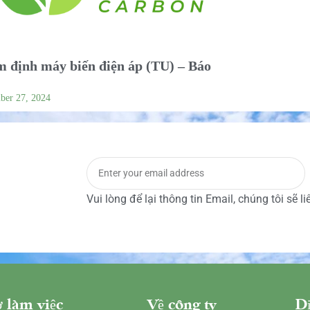
 định máy biến điện áp (TU) – Báo
ber 27, 2024
Vui lòng để lại thông tin Email, chúng tôi sẽ l
 làm việc
Về công ty
Dị