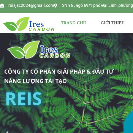
reisjsc2024@gmail.com
SN 36 , ngõ 69/1 phố Đại Linh, phườ
TRANG CHỦ
GIỚI THIỆU