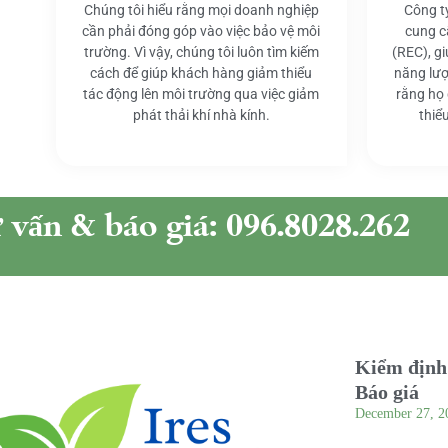
Chúng tôi hiểu rằng mọi doanh nghiệp
Công t
cần phải đóng góp vào việc bảo vệ môi
cung c
trường. Vì vậy, chúng tôi luôn tìm kiếm
(REC), g
cách để giúp khách hàng giảm thiểu
năng lượ
tác động lên môi trường qua việc giảm
rằng họ
phát thải khí nhà kính.
thiể
ư vấn & báo giá: 096.8028.262
Kiểm định 
Báo giá
December 27, 2