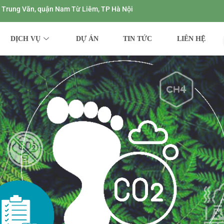
ng Trung Văn, quận Nam Từ Liêm, TP Hà Nội
DỊCH VỤ
DỰ ÁN
TIN TỨC
LIÊN HỆ