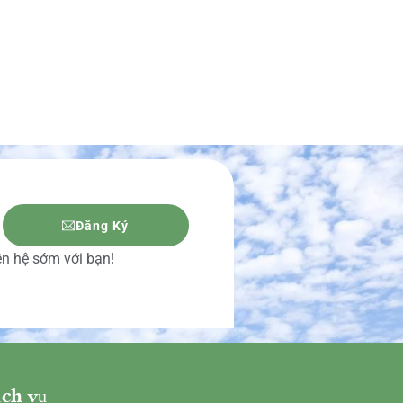
Đăng Ký
iên hệ sớm với bạn!
ch vụ