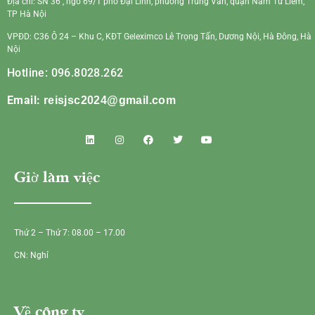
Địa chỉ: SN 36 , ngõ 69/1 phố Đại Linh, phường Trung Văn, quận Nam Từ Liêm,
TP Hà Nội
VPĐD: C36 Ô 24 – Khu C, KĐT Geleximco Lê Trọng Tấn, Dương Nội, Hà Đông, Hà
Nội
Hotline: 096.8028.262
Email:
reisjsc2024@gmail.com
Giờ làm việc
Thứ 2 – Thứ 7: 08.00 – 17.00
CN: Nghỉ
Về công ty