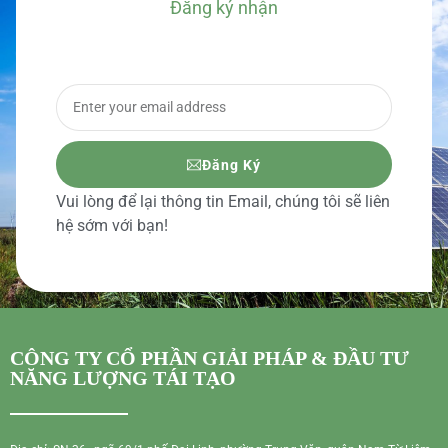
Đăng ký nhận
BÁO GIÁ CHI TIẾT
Đăng Ký
Vui lòng để lại thông tin Email, chúng tôi sẽ liên
hệ sớm với bạn!
CÔNG TY CỔ PHẦN GIẢI PHÁP & ĐẦU TƯ
NĂNG LƯỢNG TÁI TẠO