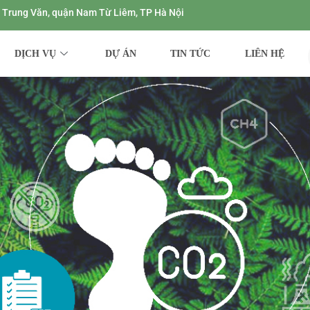
ng Trung Văn, quận Nam Từ Liêm, TP Hà Nội
DỊCH VỤ
DỰ ÁN
TIN TỨC
LIÊN HỆ