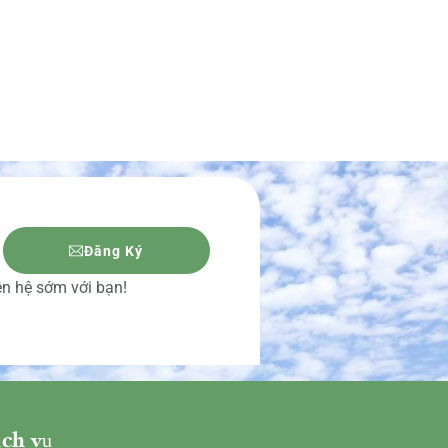
Đăng Ký
iên hệ sớm với bạn!
ch vụ