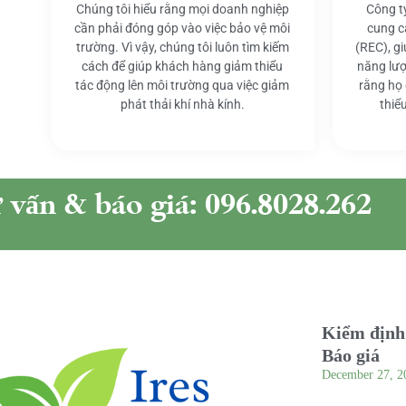
Chúng tôi hiểu rằng mọi doanh nghiệp
Công t
cần phải đóng góp vào việc bảo vệ môi
cung c
trường. Vì vậy, chúng tôi luôn tìm kiếm
(REC), g
cách để giúp khách hàng giảm thiểu
năng lượ
tác động lên môi trường qua việc giảm
rằng họ
phát thải khí nhà kính.
thiể
ư vấn & báo giá: 096.8028.262
Kiểm định 
Báo giá
December 27, 2