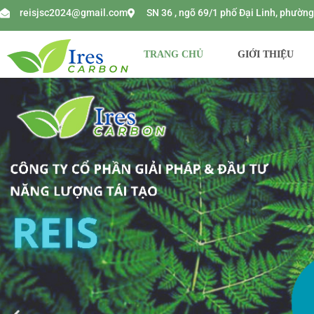
reisjsc2024@gmail.com
SN 36 , ngõ 69/1 phố Đại Linh, phườ
TRANG CHỦ
GIỚI THIỆU