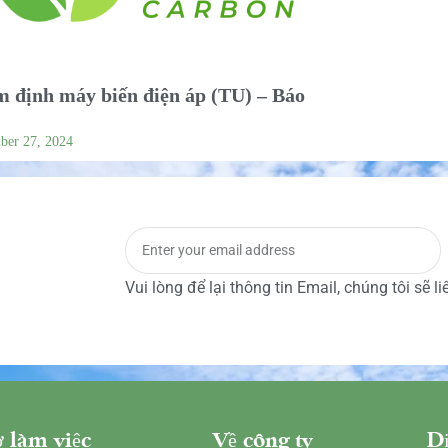
 định máy biến điện áp (TU) – Báo
ber 27, 2024
Vui lòng để lại thông tin Email, chúng tôi sẽ l
 làm việc
Về công ty
Dị