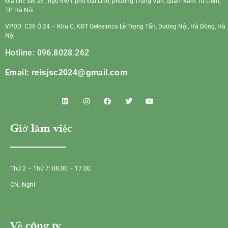
Địa chỉ: SN 36 , ngõ 69/1 phố Đại Linh, phường Trung Văn, quận Nam Từ Liêm,
TP Hà Nội
VPĐD: C36 Ô 24 – Khu C, KĐT Geleximco Lê Trọng Tấn, Dương Nội, Hà Đông, Hà
Nội
Hotline: 096.8028.262
Email:
reisjsc2024@gmail.com
Giờ làm việc
Thứ 2 – Thứ 7: 08.00 – 17.00
CN: Nghỉ
Về công ty