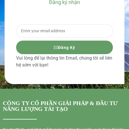
Đăng ký nhận
BÁO GIÁ CHI TIẾT
Đăng Ký
Vui lòng để lại thông tin Email, chúng tôi sẽ liên
hệ sớm với bạn!
CÔNG TY CỔ PHẦN GIẢI PHÁP & ĐẦU TƯ
NĂNG LƯỢNG TÁI TẠO