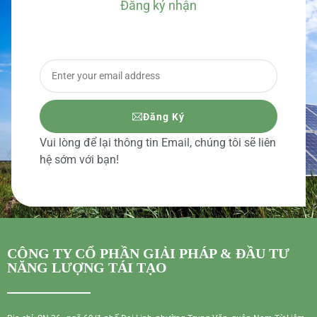
Đăng ký nhận
BÁO GIÁ CHI TIẾT
Đăng Ký
Vui lòng để lại thông tin Email, chúng tôi sẽ liên
hệ sớm với bạn!
CÔNG TY CỔ PHẦN GIẢI PHÁP & ĐẦU TƯ
NĂNG LƯỢNG TÁI TẠO