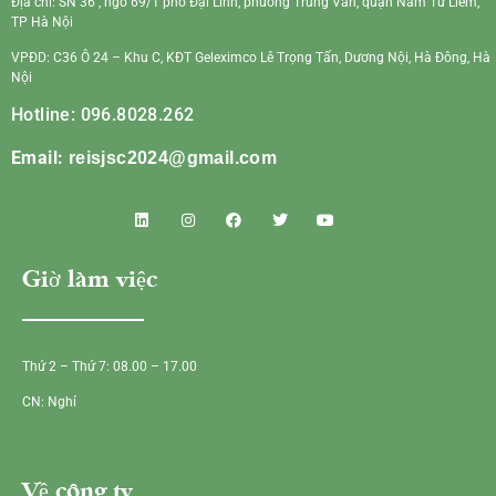
Địa chỉ: SN 36 , ngõ 69/1 phố Đại Linh, phường Trung Văn, quận Nam Từ Liêm,
TP Hà Nội
VPĐD: C36 Ô 24 – Khu C, KĐT Geleximco Lê Trọng Tấn, Dương Nội, Hà Đông, Hà
Nội
Hotline: 096.8028.262
Email:
reisjsc2024@gmail.com
Giờ làm việc
Thứ 2 – Thứ 7: 08.00 – 17.00
CN: Nghỉ
Về công ty