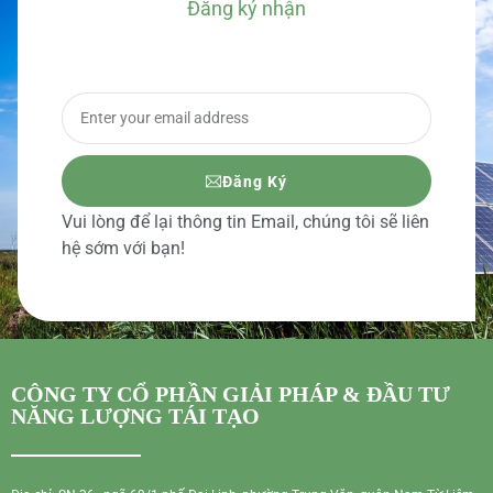
Đăng ký nhận
BÁO GIÁ CHI TIẾT
Đăng Ký
Vui lòng để lại thông tin Email, chúng tôi sẽ liên
hệ sớm với bạn!
CÔNG TY CỔ PHẦN GIẢI PHÁP & ĐẦU TƯ
NĂNG LƯỢNG TÁI TẠO