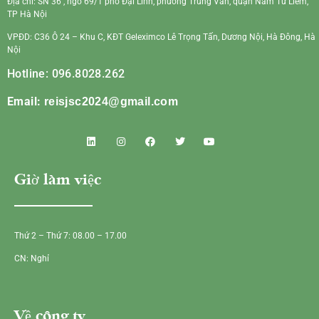
Địa chỉ: SN 36 , ngõ 69/1 phố Đại Linh, phường Trung Văn, quận Nam Từ Liêm,
TP Hà Nội
VPĐD: C36 Ô 24 – Khu C, KĐT Geleximco Lê Trọng Tấn, Dương Nội, Hà Đông, Hà
Nội
Hotline: 096.8028.262
Email:
reisjsc2024@gmail.com
Giờ làm việc
Thứ 2 – Thứ 7: 08.00 – 17.00
CN: Nghỉ
Về công ty