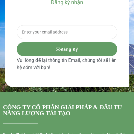
Đăng ký nhận
BÁO GIÁ CHI TIẾT
Đăng Ký
Vui lòng để lại thông tin Email, chúng tôi sẽ liên
hệ sớm với bạn!
CÔNG TY CỔ PHẦN GIẢI PHÁP & ĐẦU TƯ
NĂNG LƯỢNG TÁI TẠO