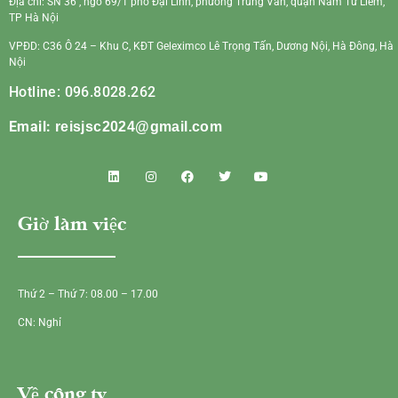
Địa chỉ: SN 36 , ngõ 69/1 phố Đại Linh, phường Trung Văn, quận Nam Từ Liêm,
TP Hà Nội
VPĐD: C36 Ô 24 – Khu C, KĐT Geleximco Lê Trọng Tấn, Dương Nội, Hà Đông, Hà
Nội
Hotline: 096.8028.262
Email:
reisjsc2024@gmail.com
Giờ làm việc
Thứ 2 – Thứ 7: 08.00 – 17.00
CN: Nghỉ
Về công ty