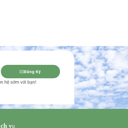
Đăng Ký
iên hệ sớm với bạn!
ch vụ