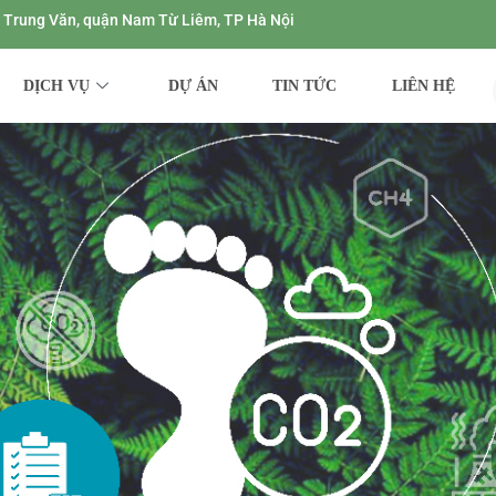
ng Trung Văn, quận Nam Từ Liêm, TP Hà Nội
DỊCH VỤ
DỰ ÁN
TIN TỨC
LIÊN HỆ