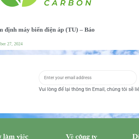
 định máy biến điện áp (TU) – Báo
ber 27, 2024
Vui lòng để lại thông tin Email, chúng tôi sẽ l
 làm việc
Về công ty
Dị