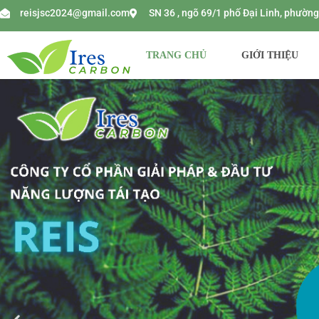
reisjsc2024@gmail.com
SN 36 , ngõ 69/1 phố Đại Linh, phườ
TRANG CHỦ
GIỚI THIỆU