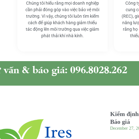
Chúng tôi hiểu rằng mọi doanh nghiệp
Công t
cần phải đóng góp vào việc bảo vệ môi
cung c
trường. Vì vậy, chúng tôi luôn tìm kiếm
(REC), g
cách để giúp khách hàng giảm thiểu
năng lượ
tác động lên môi trường qua việc giảm
rằng họ
phát thải khí nhà kính.
thiể
ư vấn & báo giá: 096.8028.262
Kiểm định 
Báo giá
December 27, 2