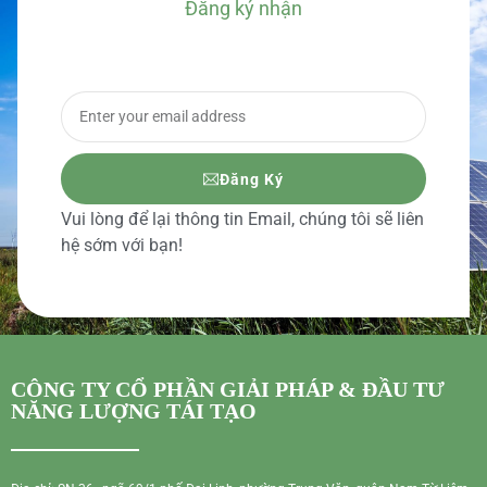
Đăng ký nhận
BÁO GIÁ CHI TIẾT
Đăng Ký
Vui lòng để lại thông tin Email, chúng tôi sẽ liên
hệ sớm với bạn!
CÔNG TY CỔ PHẦN GIẢI PHÁP & ĐẦU TƯ
NĂNG LƯỢNG TÁI TẠO