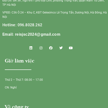
Địa chỉ: SN 36 , ngõ 69/1 phố Đại Linh, phường Trung Văn, quận Nam Từ Liêm,
TP Hà Nội
VPĐD: C36 Ô 24 – Khu C, KĐT Geleximco Lê Trọng Tấn, Dương Nội, Hà Đông, Hà
Nội
Hotline: 096.8028.262
Email:
reisjsc2024@gmail.com
Giờ làm việc
Thứ 2 – Thứ 7: 08.00 – 17.00
CN: Nghỉ
Về công ty