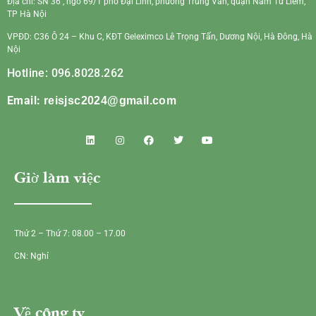
Địa chỉ: SN 36 , ngõ 69/1 phố Đại Linh, phường Trung Văn, quận Nam Từ Liêm,
TP Hà Nội
VPĐD: C36 Ô 24 – Khu C, KĐT Geleximco Lê Trọng Tấn, Dương Nội, Hà Đông, Hà
Nội
Hotline: 096.8028.262
Email:
reisjsc2024@gmail.com
Giờ làm việc
Thứ 2 – Thứ 7: 08.00 – 17.00
CN: Nghỉ
Về công ty