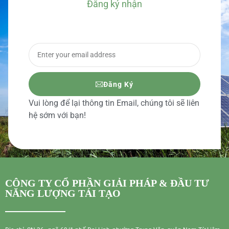
Đăng ký nhận
BÁO GIÁ CHI TIẾT
Đăng Ký
Vui lòng để lại thông tin Email, chúng tôi sẽ liên
hệ sớm với bạn!
CÔNG TY CỔ PHẦN GIẢI PHÁP & ĐẦU TƯ
NĂNG LƯỢNG TÁI TẠO