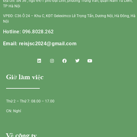
Địa chỉ: SN 36 , ngõ 69/1 phố Đại Linh, phường Trung Văn, quận Nam Từ Liêm,
TP Hà Nội
VPĐD: C36 Ô 24 – Khu C, KĐT Geleximco Lê Trọng Tấn, Dương Nội, Hà Đông, Hà
Nội
Hotline: 096.8028.262
Email:
reisjsc2024@gmail.com
Giờ làm việc
Thứ 2 – Thứ 7: 08.00 – 17.00
CN: Nghỉ
Về công ty