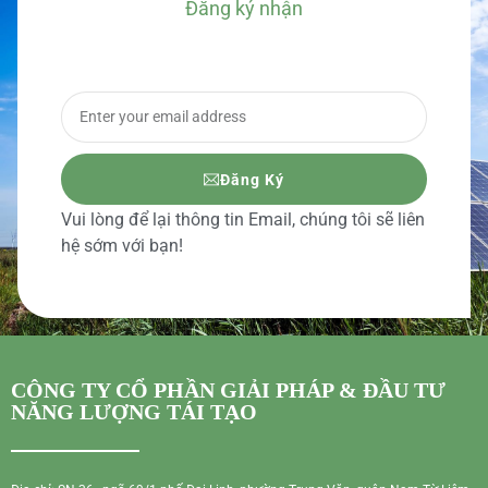
Đăng ký nhận
BÁO GIÁ CHI TIẾT
Đăng Ký
Vui lòng để lại thông tin Email, chúng tôi sẽ liên
hệ sớm với bạn!
CÔNG TY CỔ PHẦN GIẢI PHÁP & ĐẦU TƯ
NĂNG LƯỢNG TÁI TẠO