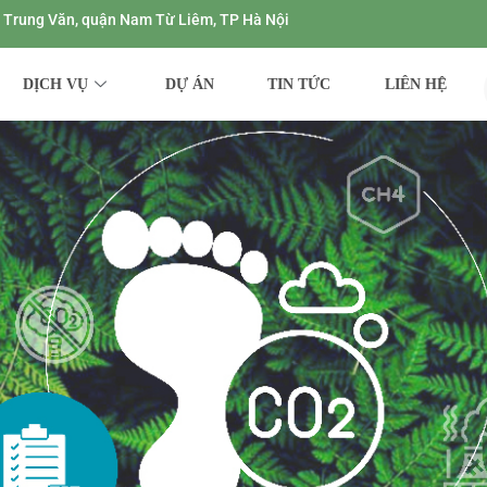
ng Trung Văn, quận Nam Từ Liêm, TP Hà Nội
DỊCH VỤ
DỰ ÁN
TIN TỨC
LIÊN HỆ