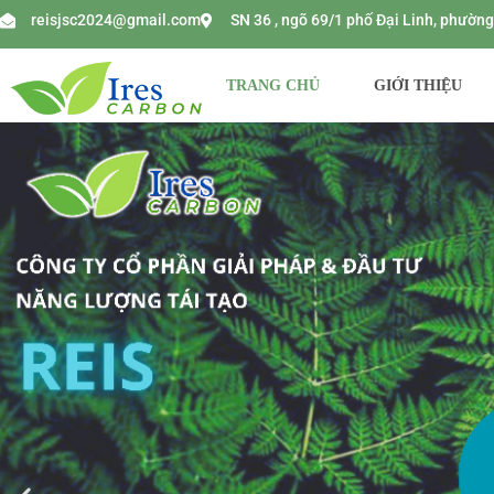
reisjsc2024@gmail.com
SN 36 , ngõ 69/1 phố Đại Linh, phườ
TRANG CHỦ
GIỚI THIỆU