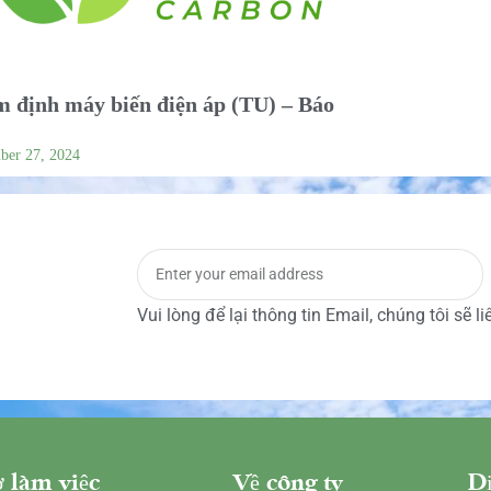
 định máy biến điện áp (TU) – Báo
ber 27, 2024
Vui lòng để lại thông tin Email, chúng tôi sẽ l
 làm việc
Về công ty
Dị