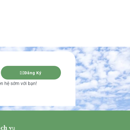
Đăng Ký
iên hệ sớm với bạn!
ch vụ