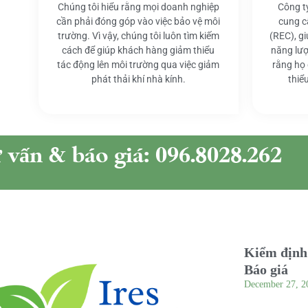
Chúng tôi hiểu rằng mọi doanh nghiệp
Công t
cần phải đóng góp vào việc bảo vệ môi
cung c
trường. Vì vậy, chúng tôi luôn tìm kiếm
(REC), g
cách để giúp khách hàng giảm thiểu
năng lượ
tác động lên môi trường qua việc giảm
rằng họ
phát thải khí nhà kính.
thiể
ư vấn & báo giá: 096.8028.262
Kiểm định 
Báo giá
December 27, 2